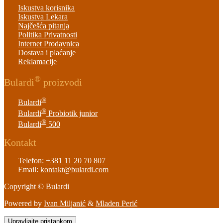
Iskustva korisnika
Iskustva Lekara
Najčešća pitanja
Politika Privatnosti
Internet Prodavnica
Dostava i plaćanje
Reklamacije
®
Bulardi
proizvodi
®
Bulardi
®
Bulardi
Probiotik junior
®
Bulardi
500
Kontakt
Telefon:
+381 11 20 70 807
Email:
kontakt@bulardi.com
Copyright © Bulardi
Powered by
Ivan Miljanić
&
Mladen Perić
Upravljajte pristankom