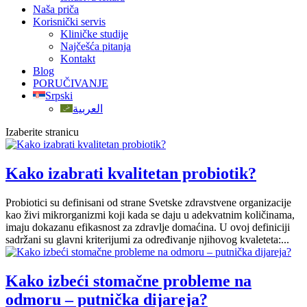
Naša priča
Korisnički servis
Kliničke studije
Najčešća pitanja
Kontakt
Blog
PORUČIVANJE
Srpski
العربية
Izaberite stranicu
Kako izabrati kvalitetan probiotik?
Probiotici su definisani od strane Svetske zdravstvene organizacije
kao živi mikrorganizmi koji kada se daju u adekvatnim količinama,
imaju dokazanu efikasnost za zdravlje domaćina. U ovoj definiciji
sadržani su glavni kriterijumi za određivanje njihovog kvaleteta:...
Kako izbeći stomačne probleme na
odmoru – putnička dijareja?