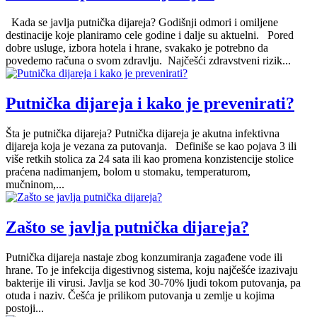
Kada se javlja putnička dijareja? Godišnji odmori i omiljene
destinacije koje planiramo cele godine i dalje su aktuelni. Pored
dobre usluge, izbora hotela i hrane, svakako je potrebno da
povedemo računa o svom zdravlju. Najčešći zdravstveni rizik...
Putnička dijareja i kako je prevenirati?
Šta je putnička dijareja? Putnička dijareja je akutna infektivna
dijareja koja je vezana za putovanja. Definiše se kao pojava 3 ili
više retkih stolica za 24 sata ili kao promena konzistencije stolice
praćena nadimanjem, bolom u stomaku, temperaturom,
mučninom,...
Zašto se javlja putnička dijareja?
Putnička dijareja nastaje zbog konzumiranja zagađene vode ili
hrane. To je infekcija digestivnog sistema, koju najčešće izazivaju
bakterije ili virusi. Javlja se kod 30-70% ljudi tokom putovanja, pa
otuda i naziv. Češća je prilikom putovanja u zemlje u kojima
postoji...