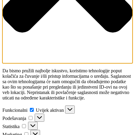
Da bismo pružili najbolje iskustvo, koristimo tehnologije poput
kolačića za čuvanje i/ili pristup informacijama o uređaju. Saglasnost
sa ovim tehnologijama će nam omogućiti da obrađujemo podatke
kao što su ponašanje pri pregledanju ili jedinstveni ID-ovi na ovoj
veb lokaciji. Nepristanak ili povlačenje saglasnosti može negativno
uticati na određene karakteristike i funkcije.
Funkcionalni
Funkcionalni
Uvijek aktivan
Podešavanja
Podešavanja
Statistika
Statistika
Marketing
Marketing