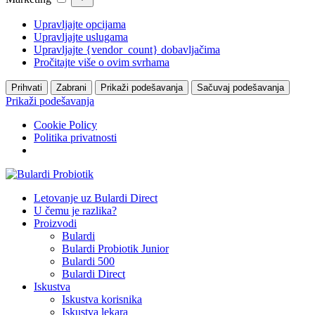
Upravljajte opcijama
Upravljajte uslugama
Upravljajte {vendor_count} dobavljačima
Pročitajte više o ovim svrhama
Prihvati
Zabrani
Prikaži podešavanja
Sačuvaj podešavanja
Prikaži podešavanja
Cookie Policy
Politika privatnosti
Letovanje uz Bulardi Direct
U čemu je razlika?
Proizvodi
Bulardi
Bulardi Probiotik Junior
Bulardi 500
Bulardi Direct
Iskustva
Iskustva korisnika
Iskustva lekara