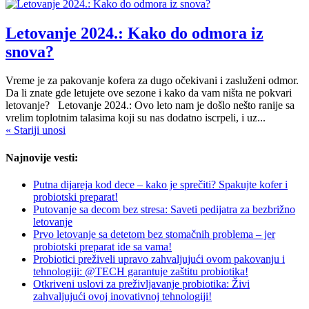
Letovanje 2024.: Kako do odmora iz
snova?
Vreme je za pakovanje kofera za dugo očekivani i zasluženi odmor.
Da li znate gde letujete ove sezone i kako da vam ništa ne pokvari
letovanje? Letovanje 2024.: Ovo leto nam je došlo nešto ranije sa
vrelim toplotnim talasima koji su nas dodatno iscrpeli, i uz...
« Stariji unosi
Najnovije vesti:
Putna dijareja kod dece – kako je sprečiti? Spakujte kofer i
probiotski preparat!
Putovanje sa decom bez stresa: Saveti pedijatra za bezbrižno
letovanje
Prvo letovanje sa detetom bez stomačnih problema – jer
probiotski preparat ide sa vama!
Probiotici preživeli upravo zahvaljujući ovom pakovanju i
tehnologiji: @TECH garantuje zaštitu probiotika!
Otkriveni uslovi za preživljavanje probiotika: Živi
zahvaljujući ovoj inovativnoj tehnologiji!