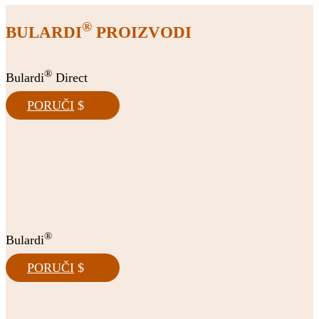
®
BULARDI
PROIZVODI
®
Bulardi
Direct
PORUČI
®
Bulardi
PORUČI