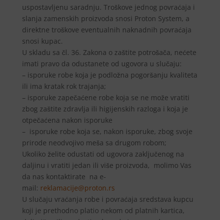
uspostavljenu saradnju. Troškove jednog povraćaja i
slanja zamenskih proizvoda snosi Proton System, a
direktne troškove eventualnih naknadnih povraćaja
snosi kupac.
U skladu sa čl. 36. Zakona o zaštite potrošača, nećete
imati pravo da odustanete od ugovora u slučaju:
– isporuke robe koja je podložna pogoršanju kvaliteta
ili ima kratak rok trajanja;
– isporuke zapečaćene robe koja se ne može vratiti
zbog zaštite zdravlja ili higijenskih razloga i koja je
otpečaćena nakon isporuke
– isporuke robe koja se, nakon isporuke, zbog svoje
prirode neodvojivo meša sa drugom robom;
Ukoliko želite odustati od ugovora zaključenog na
daljinu i vratiti jedan ili više proizvoda, molimo Vas
da nas kontaktirate na e-
mail:
reklamacije@proton.rs
U slučaju vraćanja robe i povraćaja sredstava kupcu
koji je prethodno platio nekom od platnih kartica,