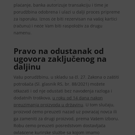
plaćanje, banka autorizuje transakciju i time je
porudžbina odobrena i ulazi u dalji proces pripreme
za isporuku. Iznos će biti rezervisan na vašoj kartici
(računu) i neće Vam biti raspoloživ za drugu
namenu.
Pravo na odustanak od
ugovora zaključenog na
daljinu
Vašu porudžbinu, u skladu sa čl. 27. Zakona o zaštiti
potrošača (Sl. glasnik RS, br. 88/2021) možete
otkazati i od nje odustati bez navođenja razloga i
dodatnih troškova,
u roku od 14 dana nakon
preuzimanja proizvoda u državinu
. U tom slučaju,
proizvod ćemo preuzeti nazad uz povraćaj novca ili
ga zameniti za drugi proizvod, prema Vašem izboru.
Robu ćemo preuzeti posredstvom dostavljača
ovlašćene kurirske službe sa kojom imamo