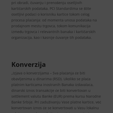
pri obradi, čuvanju i prenošenju osetljivih
kartičarskih podataka. PCI Standardima se štite
osetljivi podaci o korisniku kartice tokom celog
procesa plaćanja: od momenta unosa podataka na
prodajnom mestu trgovca, tokom komunikacija
između trgovca i relevantnih banaka i kartičarskih
organizacija, kao i kasnije čuvanje tih podataka.
Konverzija
„Izjava o konverzijama – Sva plaćanja će biti
obavljenima u dinarima (RSD). Ukoliko se plaća
platnim karticama inostranih Banaka izdavalaca,
dinarski iznos transakcije će biti konvertovan u
settlement valutu Banke (EUR) prema kursu Narodne
Banke Srbije. Pri zaduživanju Vase platne kartice, već
konvertovan iznos će se konvertovati u Vasu lokalnu