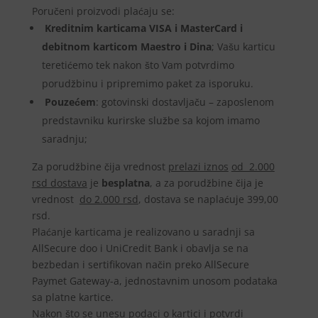
Poručeni proizvodi plaćaju se:
Kreditnim karticama VISA i MasterCard i
debitnom karticom Maestro i Dina
; Vašu karticu
teretićemo tek nakon što Vam potvrdimo
porudžbinu i pripremimo paket za isporuku.
Pouzećem
: gotovinski dostavljaču – zaposlenom
predstavniku kurirske službe sa kojom imamo
saradnju;
Za porudžbine čija vrednost
prelazi iznos
od 2.000
rsd dostava
je
besplatna
, a za porudžbine čija je
vrednost
do 2.000 rsd
, dostava se naplaćuje 399,00
rsd.
Plaćanje karticama je realizovano u saradnji sa
AllSecure doo i UniCredit Bank i obavlja se na
bezbedan i sertifikovan način preko AllSecure
Paymet Gateway-a, jednostavnim unosom podataka
sa platne kartice.
Nakon što se unesu podaci o kartici i potvrdi