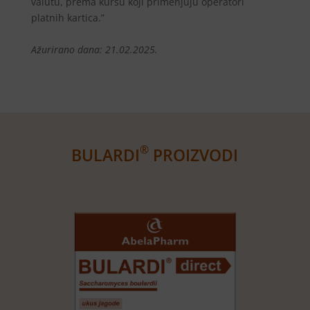
valutu, prema kursu koji primenjuju operatori
platnih kartica.”
Ažurirano dana: 21.02.2025.
®
BULARDI
PROIZVODI