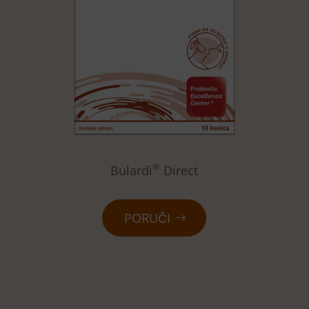
®
Bulardi
Direct
PORUČI