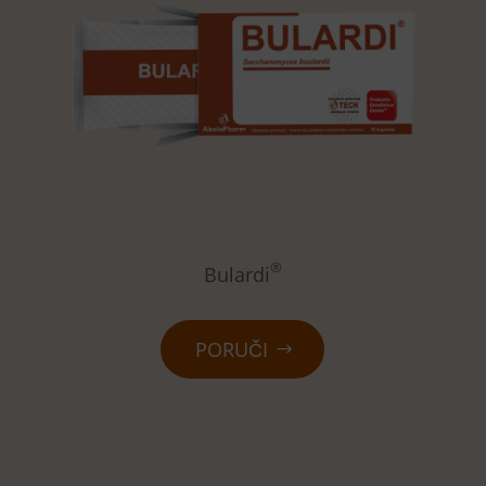
®
Bulardi
PORUČI