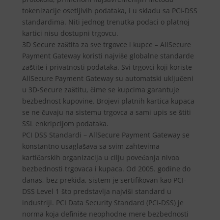
tokenizacije osetljivih podataka, i u skladu sa PCI-DSS
standardima. Niti jednog trenutka podaci o platnoj
kartici nisu dostupni trgovcu.
3D Secure zaštita za sve trgovce i kupce – AllSecure
Payment Gateway koristi najviše globalne standarde
zaštite i privatnosti podataka. Svi trgovci koji koriste
AllSecure Payment Gateway su automatski uključeni
u 3D-Secure zaštitu, čime se kupcima garantuje
bezbednost kupovine. Brojevi platnih kartica kupaca
se ne čuvaju na sistemu trgovca a sami upis se štiti
SSL enkripcijom podataka.
PCI DSS Standardi – AllSecure Payment Gateway se
konstantno usaglašava sa svim zahtevima
kartičarskih organizacija u cilju povećanja nivoa
bezbednosti trgovaca i kupaca. Od 2005. godine do
danas, bez prekida, sistem je sertifikovan kao PCI-
DSS Level 1 što predstavlja najviši standard u
industriji. PCI Data Security Standard (PCI-DSS) je
norma koja definiše neophodne mere bezbednosti