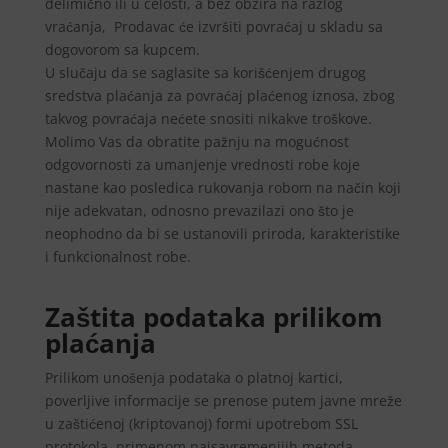
delimično ili u celosti, a bez obzira na razlog
vraćanja, Prodavac će izvršiti povraćaj u skladu sa
dogovorom sa kupcem.
U slučaju da se saglasite sa korišćenjem drugog
sredstva plaćanja za povraćaj plaćenog iznosa, zbog
takvog povraćaja nećete snositi nikakve troškove.
Molimo Vas da obratite pažnju na mogućnost
odgovornosti za umanjenje vrednosti robe koje
nastane kao posledica rukovanja robom na način koji
nije adekvatan, odnosno prevazilazi ono što je
neophodno da bi se ustanovili priroda, karakteristike
i funkcionalnost robe.
Zaštita podataka prilikom
plaćanja
Prilikom unošenja podataka o platnoj kartici,
poverljive informacije se prenose putem javne mreže
u zaštićenoj (kriptovanoj) formi upotrebom SSL
protokola, primenom najsavremenijih metoda