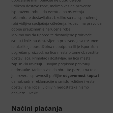
uobičajene manipulacije ne budu oštećeni.
Prilikom dostave robe, molimo Vas da proverite
isporučenu robu i da eventualna oštećenja
reklamirate dostavljaču . Ukoliko su na isporučenoj
robi vidljiva spoljašnja oštećenja, kupac ima pravo da
odbije preuzimanje naručene robe.
Molimo Vas da uporedite dostavljene proizvode
(vrstu i količinu dostavljenih proizvoda) sa računom,
te ukoliko je porudžbina nepotpuna ili je isporučen
pogrešan proizvod, na licu mesta o tome obavestite
dostavljača. Primalac i dostavljač na licu mesta
zapisnički utvrđuju i svojim potpisom potvrđuju
nedostatke. Molimo Vas da obratite pažnju na to da
je provera ispravnosti pošiljke
odgovornost kupca
i
da naknadne reklamacije u smislu količine i vrste
dostavljene robe i vidljivih nedostataka nismo
obavezni uvažiti.
Načini plaćanja