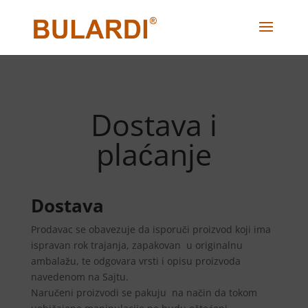
Dostava i
plaćanje
Dostava
Prodavac se obavezuje da isporuči proizvod koji ima
ispravan rok trajanja, zapakovan u originalnu
ambalažu, te odgovara vrsti i opisu proizvoda
navedenom na Sajtu.
Naručeni proizvodi se pakuju na način da tokom