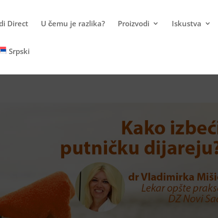
i Direct
U čemu je razlika?
Proizvodi
Iskustva
Srpski