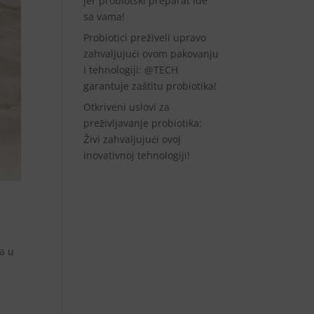
jer probiotski preparat ide
sa vama!
Probiotici preživeli upravo
zahvaljujući ovom pakovanju
i tehnologiji: @TECH
garantuje zaštitu probiotika!
Otkriveni uslovi za
preživljavanje probiotika:
Živi zahvaljujući ovoj
inovativnoj tehnologiji!
va u