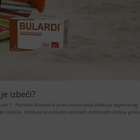
je izbeći?
m ? Putnička dijareja ili proliv predstavlja infekciju digestivnog
ke lokacije. Odlikuje se pojavom učestalih vodenastih stolica, grče