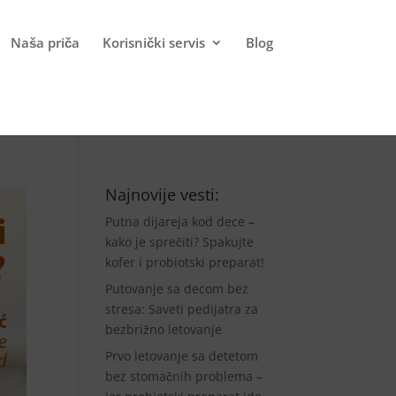
Naša priča
Korisnički servis
Blog
Najnovije vesti:
Putna dijareja kod dece –
kako je sprečiti? Spakujte
kofer i probiotski preparat!
Putovanje sa decom bez
stresa: Saveti pedijatra za
bezbrižno letovanje
Prvo letovanje sa detetom
bez stomačnih problema –