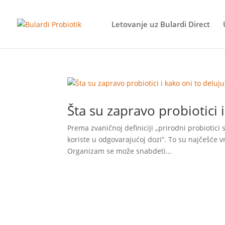
Letovanje uz Bulardi Direct
Šta su zapravo probiotici 
Prema zvaničnoj definiciji „prirodni probiotic
koriste u odgovarajućoj dozi“. To su najčešće vr
Organizam se može snabdeti...