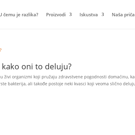
U čemu je razlika?
Proizvodi
Iskustva
Naša priča
i kako oni to deluju?
i su živi organizmi koji pružaju zdravstvene pogodnosti domaćinu, k
ste bakterija, ali takođe postoje neki kvasci koji veoma slično deluj