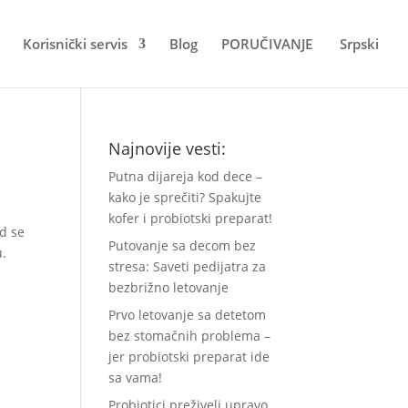
Korisnički servis
Blog
PORUČIVANJE
Srpski
Najnovije vesti:
Putna dijareja kod dece –
kako je sprečiti? Spakujte
kofer i probiotski preparat!
ad se
Putovanje sa decom bez
u.
stresa: Saveti pedijatra za
bezbrižno letovanje
Prvo letovanje sa detetom
bez stomačnih problema –
jer probiotski preparat ide
sa vama!
Probiotici preživeli upravo