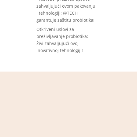
zahvaljujući ovom pakovanju
i tehnologiji: @TECH
garantuje zaštitu probiotika!
Otkriveni uslovi za
preživljavanje probiotika:
Živi zahvaljujući ovoj
inovativnoj tehnologiji!