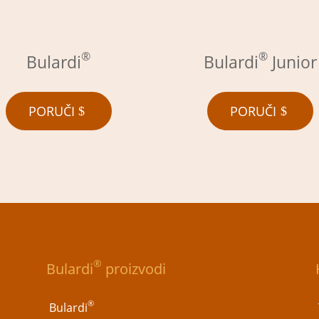
®
®
Bulardi
Bulardi
Junior
PORUČI
PORUČI
®
Bulardi
proizvodi
®
Bulardi