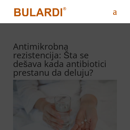
Antimikrobna
rezistencija: Šta se
dešava kada antibiotici
prestanu da deluju?