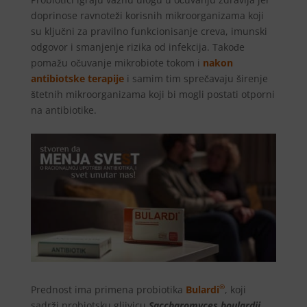
doprinose ravnoteži korisnih mikroorganizama koji
su ključni za pravilno funkcionisanje creva, imunski
odgovor i smanjenje rizika od infekcija. Takođe
pomažu očuvanje mikrobiote tokom i
nakon
antibiotske terapije
i samim tim sprečavaju širenje
štetnih mikroorganizama koji bi mogli postati otporni
na antibiotike.
®
Prednost ima primena probiotika
Bulardi
, koji
sadrži probiotsku gljivicu
Saccharomyces boulardii,