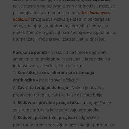
jer je otporan na delovanje svih antibiotika i može se
primenjivati istovremeno sa njima.
Saccharomyces
boulardii
omogućava vezivanje štetnih bakterija za
sebe, smanjuje gubitak vode, elektolita i obnavlja
epitel. Pomaže regulaciji narušenog crevnog balansa,
normalizaciji rada creva i zaustavljanju dijareje.
Poruka za poneti –
Svako od nas može doprineti
smanjenju antimikrobne rezistencije kroz nekoliko
jednostavnih, ali vrlo važnih koraka:
Konsultujte se s lekarom pre uzimanja
antibiotika
– ne leče sve infekcije!
Završite terapiju do kraja
– Važno je dovršiti
propisanu terapiju, čak i kada se osećate bolje.
Redovno i pravilno pranje ruku
smanjuje šanse
za širenje infekcija koje zahtevaju antibiotike.
Redovni
preventivni pregledi
i odgovorno
ponašanje prema zdravlju može smanjiti potrebu za