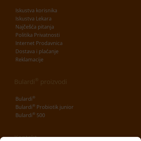
Iskustva korisnika
Iskustva Lekara
Najčešća pitanja
Politika Privatnosti
Internet Prodavnica
Dostava i plaćanje
Reklamacije
®
Bulardi
proizvodi
®
Bulardi
®
Bulardi
Probiotik junior
®
Bulardi
500
Kontakt