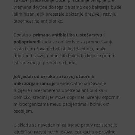
Takođe, preskakanje doze, prekidanje terapije pre
vremena dovode do toga da samo deo bakterija bude
eliminisan, dok preostale bakterije prežive i razviju
otpornost na antibiotike.
Dodatno,
primena antibiotika u stočarstvu i
poljoprivredi
kada se oni koriste za promovisanje
rasta i sprečavanje bolesti kod životinja, može
doprineti razvoju otpornih bakterija koje se putem
ishrane mogu preneti na ljude.
Još jedan od uzroka za razvoj otpornih
mikroorganizama je
neadekvatno održavanje
higijene i prekomerena upotreba antibiotika u
bolničkoj sredini jer može doprineti širenju otpornih
mikroorganizama među pacijentima i bolničkim
osobljem.
U skladu sa navedenim za borbu protiv rezistencije
ključni su razvoj novih lekova, edukacija o pravilnoj