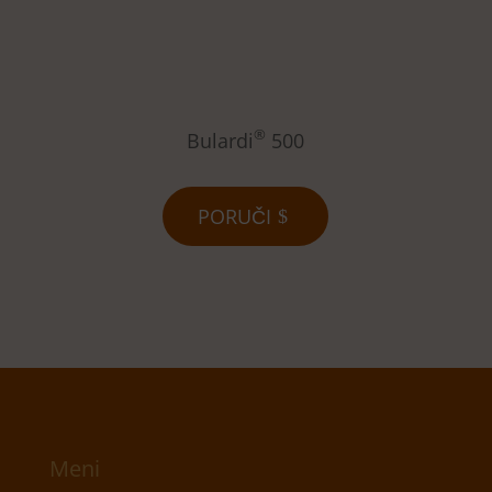
®
Bulardi
500
PORUČI
Meni