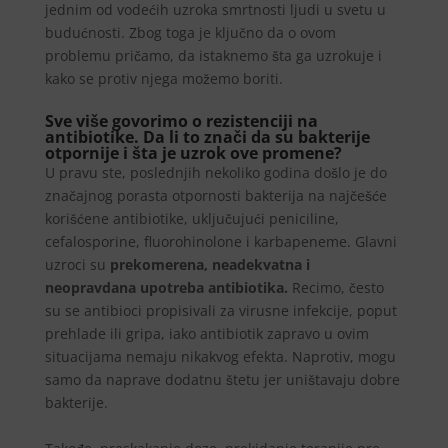
jednim od vodećih uzroka smrtnosti ljudi u svetu u
budućnosti. Zbog toga je ključno da o ovom
problemu pričamo, da istaknemo šta ga uzrokuje i
kako se protiv njega možemo boriti.
Sve više govorimo o rezistenciji na
antibiotike. Da li to znači da su bakterije
otpornije i šta je uzrok ove promene?
U pravu ste, poslednjih nekoliko godina došlo je do
značajnog porasta otpornosti bakterija na najčešće
korišćene antibiotike, uključujući peniciline,
cefalosporine, fluorohinolone i karbapeneme. Glavni
uzroci su
prekomerena, neadekvatna i
neopravdana upotreba antibiotika.
Recimo, često
su se antibioci propisivali za virusne infekcije, poput
prehlade ili gripa, iako antibiotik zapravo u ovim
situacijama nemaju nikakvog efekta. Naprotiv, mogu
samo da naprave dodatnu štetu jer uništavaju dobre
bakterije.