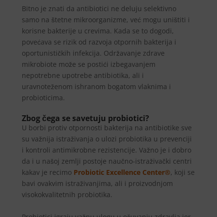
Bitno je znati da antibiotici ne deluju selektivno
samo na štetne mikroorganizme, već mogu uništiti i
korisne bakterije u crevima. Kada se to dogodi,
povećava se rizik od razvoja otpornih bakterija i
oportunističkih infekcija. Održavanje zdrave
mikrobiote može se postići izbegavanjem
nepotrebne upotrebe antibiotika, ali i
uravnoteženom ishranom bogatom vlaknima i
probioticima.
Zbog čega se savetuju probiotici?
U borbi protiv otpornosti bakterija na antibiotike sve
su važnija istraživanja o ulozi probiotika u prevenciji
i kontroli antimikrobne rezistencije. Važno je i dobro
da i u našoj zemlji postoje naučno-istraživački centri
kakav je recimo
Probiotic Excellence Center®
, koji se
bavi ovakvim istraživanjima, ali i proizvodnjom
visokokvalitetnih probiotika.
Probiotici igraju važnu ulogu u očuvanju zdravlja jer