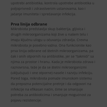
upotrebi antibiotika, kontrola upotrebe antibiotika u
poljoprivredi i zdravstvenim ustanovama, kao i
jačanje imuniteta i sprečavanje infekcija.
Prva linija odbrane
Mikrobiota predstavlja skup bakterija, gljivica i
drugih mikroorganizama koji žive u našem telu i
imaju ključnu ulogu u očuvanju zdravlja. Crevna
mikrobiota je posebno važna. Ona funkcioniše kao
prva linija odbrane od štetnih mikroorganizama, pa
čak i onih otpornih na antibiotike, jer se “takmiči” sa
njima za prostor i hranu. Kada je mikrobiota zdrava i
raznovrsna, teže je da se štetni mikroorganizmi
(uključujući i one otporne) nasele i razviju infekciju.
Pored toga, mikrobiota pomaže imunskom sistemu
da prepozna potencijalne pretnje i da odgovori na
infekcije na efikasan način, čime se smanjuje
potreba za antibioticima i smanjuje mogućnost za
pojavu rezistencije.