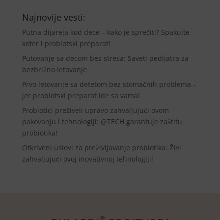
Najnovije vesti:
Putna dijareja kod dece – kako je sprečiti? Spakujte
kofer i probiotski preparat!
Putovanje sa decom bez stresa: Saveti pedijatra za
bezbrižno letovanje
Prvo letovanje sa detetom bez stomačnih problema –
jer probiotski preparat ide sa vama!
Probiotici preživeli upravo zahvaljujući ovom
pakovanju i tehnologiji: @TECH garantuje zaštitu
probiotika!
Otkriveni uslovi za preživljavanje probiotika: Živi
zahvaljujući ovoj inovativnoj tehnologiji!
®