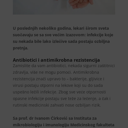
U poslednjih nekoliko godina, lekari širom sveta
suočavaju se sa sve većim izazovom: infekcije koje
su nekada bile lako izlečive sada postaju ozbiljna
pretnja.
Antibiotici i antimikrobna rezistencija
Zamislite da vam antibiotici, nekada sigurni zaštitnici
zdravlja, više ne mogu pomoći. Antimikrobna
rezistencija znači upravo to – bakterije, gljivice i
virusi postaju otporni na lekove koji su do sada
uspešno lečili infekcije. Zbog sve veće otpornosti
opasne infekcije postaju sve teže za lečenje, a čak i
rutinski medicinski zahvati nose ozbiljan rizik.
Sa prof. dr Ivanom Ćirković sa Instituta za
mikrobiologiju i imunologiju Medicinskog fakulteta