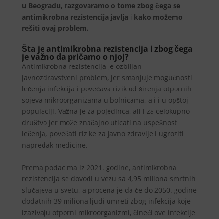
u Beogradu, razgovaramo o tome zbog čega se
antimikrobna rezistencija javlja i kako možemo
rešiti ovaj problem.
Šta je antimikrobna rezistencija i zbog čega
je važno da pričamo o njoj?
Antimikrobna rezistencija je ozbiljan
javnozdravstveni problem, jer smanjuje mogućnosti
lečenja infekcija i povećava rizik od širenja otpornih
sojeva mikroorganizama u bolnicama, ali i u opštoj
populaciji. Važna je za pojedinca, ali i za celokupno
društvo jer može značajno uticati na uspešnost
lečenja, povećati rizike za javno zdravlje i ugroziti
napredak medicine.
Prema podacima iz 2021. godine, antimikrobna
rezistencija se dovodi u vezu sa 4,95 miliona smrtnih
slučajeva u svetu, a procena je da će do 2050. godine
dodatnih 39 miliona ljudi umreti zbog infekcija koje
izazivaju otporni mikroorganizmi, čineći ove infekcije