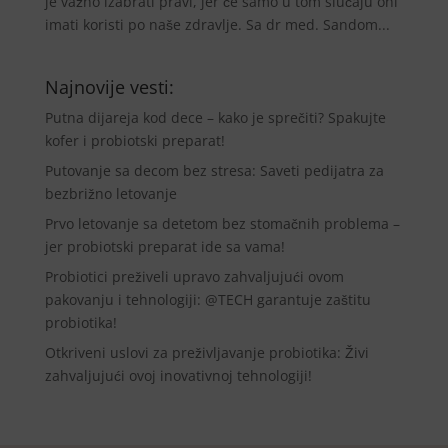
je važno izabrati pravi, jer će samo u tom slučaju oni
imati koristi po naše zdravlje. Sa dr med. Sandom...
Najnovije vesti:
Putna dijareja kod dece – kako je sprečiti? Spakujte
kofer i probiotski preparat!
Putovanje sa decom bez stresa: Saveti pedijatra za
bezbrižno letovanje
Prvo letovanje sa detetom bez stomačnih problema –
jer probiotski preparat ide sa vama!
Probiotici preživeli upravo zahvaljujući ovom
pakovanju i tehnologiji: @TECH garantuje zaštitu
probiotika!
Otkriveni uslovi za preživljavanje probiotika: Živi
zahvaljujući ovoj inovativnoj tehnologiji!