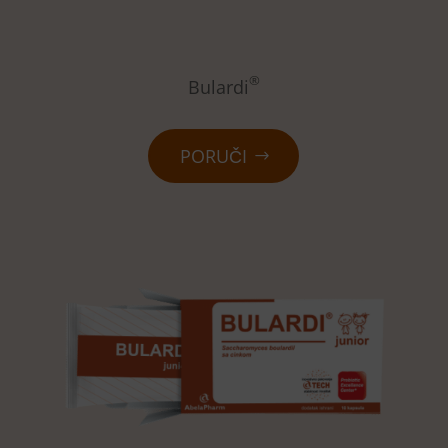
®
Bulardi
PORUČI