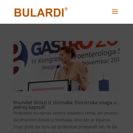
Imunitet dolazi iz stomaka: Dvostruka snaga u
jednoj kapsuli!
Probiotici su danas veoma aktuelna tema, jer znamo
da imunitet dolazi iz stomaka. Ono što je ključno
znati jeste da nisu svi probiotski preparati isti, te da