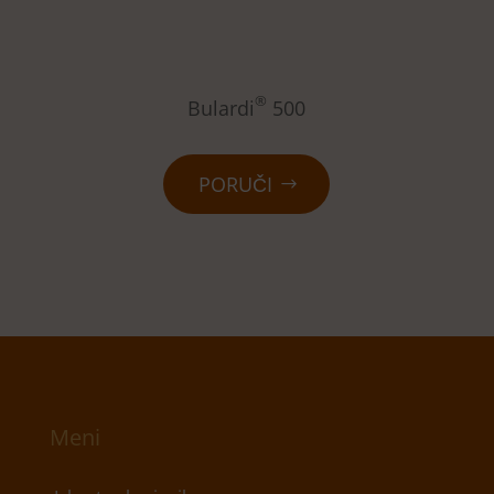
®
Bulardi
500
PORUČI
Meni