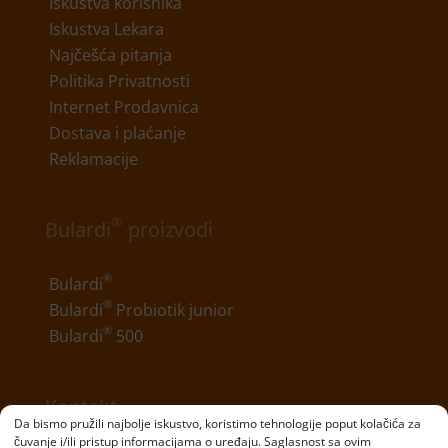
Iskustva korisnika
Iskustva Lekara
Najčešća pitanja
Politika Privatnosti
Internet Prodavnica
Dostava i plaćanje
Reklamacije
®
Bulardi
proizvodi
®
Bulardi
®
Bulardi
Probiotik junior
®
Bulardi
500
Kontakt
Da bismo pružili najbolje iskustvo, koristimo tehnologije poput kolačića za
čuvanje i/ili pristup informacijama o uređaju. Saglasnost sa ovim