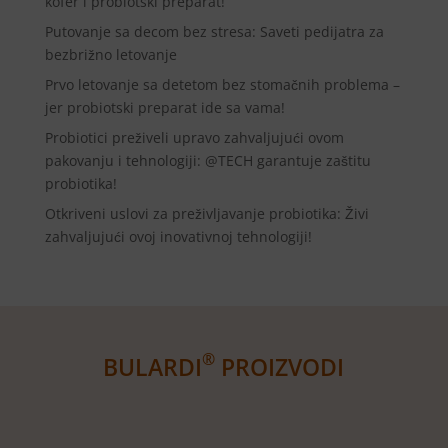
kofer i probiotski preparat!
Putovanje sa decom bez stresa: Saveti pedijatra za
bezbrižno letovanje
Prvo letovanje sa detetom bez stomačnih problema –
jer probiotski preparat ide sa vama!
Probiotici preživeli upravo zahvaljujući ovom
pakovanju i tehnologiji: @TECH garantuje zaštitu
probiotika!
Otkriveni uslovi za preživljavanje probiotika: Živi
zahvaljujući ovoj inovativnoj tehnologiji!
®
BULARDI
PROIZVODI