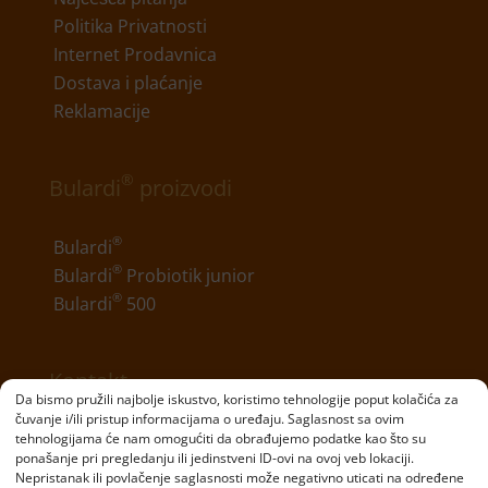
Politika Privatnosti
Internet Prodavnica
Dostava i plaćanje
Reklamacije
®
Bulardi
proizvodi
®
Bulardi
®
Bulardi
Probiotik junior
®
Bulardi
500
Kontakt
Da bismo pružili najbolje iskustvo, koristimo tehnologije poput kolačića za
čuvanje i/ili pristup informacijama o uređaju. Saglasnost sa ovim
Telefon:
+381 11 20 70 807
tehnologijama će nam omogućiti da obrađujemo podatke kao što su
ponašanje pri pregledanju ili jedinstveni ID-ovi na ovoj veb lokaciji.
Email:
kontakt@bulardi.com
Nepristanak ili povlačenje saglasnosti može negativno uticati na određene