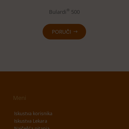
®
Bulardi
500
PORUČI
Meni
Iskustva korisnika
Iskustva Lekara
Najčešća pitanja