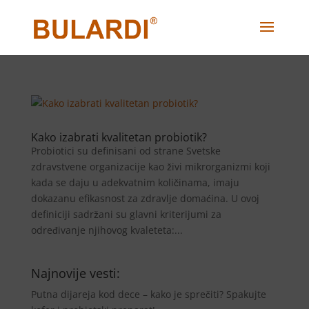
Kako izabrati kvalitetan probiotik?
Probiotici su definisani od strane Svetske
zdravstvene organizacije kao živi mikrorganizmi koji
kada se daju u adekvatnim količinama, imaju
dokazanu efikasnost za zdravlje domaćina. U ovoj
definiciji sadržani su glavni kriterijumi za
određivanje njihovog kvaleteta:...
Najnovije vesti:
Putna dijareja kod dece – kako je sprečiti? Spakujte