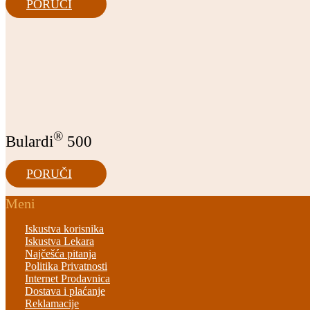
PORUČI
®
Bulardi
500
PORUČI
Meni
Iskustva korisnika
Iskustva Lekara
Najčešća pitanja
Politika Privatnosti
Internet Prodavnica
Dostava i plaćanje
Reklamacije