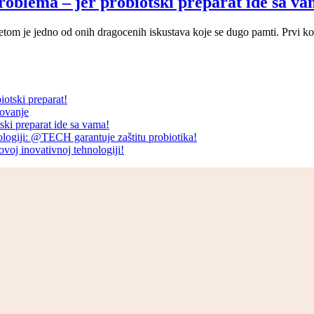
roblema – jer probiotski preparat ide sa va
etetom je jedno od onih dragocenih iskustava koje se dugo pamti. Prvi k
iotski preparat!
tovanje
ski preparat ide sa vama!
ologiji: @TECH garantuje zaštitu probiotika!
ovoj inovativnoj tehnologiji!