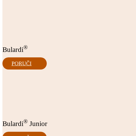
®
Bulardi
PORUČI
®
Bulardi
Junior