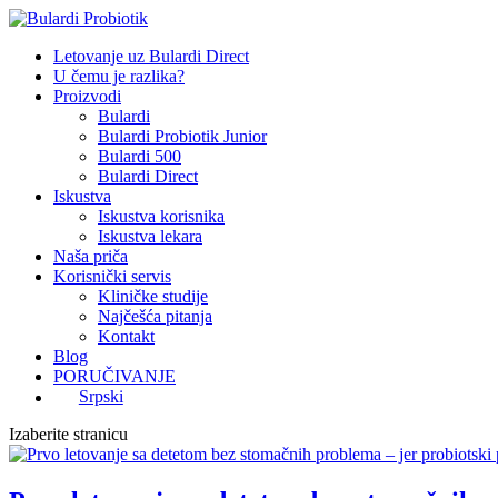
Letovanje uz Bulardi Direct
U čemu je razlika?
Proizvodi
Bulardi
Bulardi Probiotik Junior
Bulardi 500
Bulardi Direct
Iskustva
Iskustva korisnika
Iskustva lekara
Naša priča
Korisnički servis
Kliničke studije
Najčešća pitanja
Kontakt
Blog
PORUČIVANJE
Srpski
Izaberite stranicu