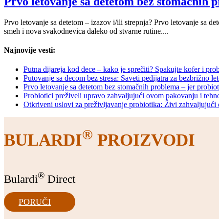
Prvo letovanje sa detetom bez stomačnih p
Prvo letovanje sa detetom – izazov i/ili strepnja? Prvo letovanje sa d
smeh i nova svakodnevica daleko od stvarne rutine....
Najnovije vesti:
Putna dijareja kod dece – kako je sprečiti? Spakujte kofer i prob
Putovanje sa decom bez stresa: Saveti pedijatra za bezbrižno le
Prvo letovanje sa detetom bez stomačnih problema – jer probiot
Probiotici preživeli upravo zahvaljujući ovom pakovanju i tehn
Otkriveni uslovi za preživljavanje probiotika: Živi zahvaljujući 
®
BULARDI
PROIZVODI
®
Bulardi
Direct
PORUČI