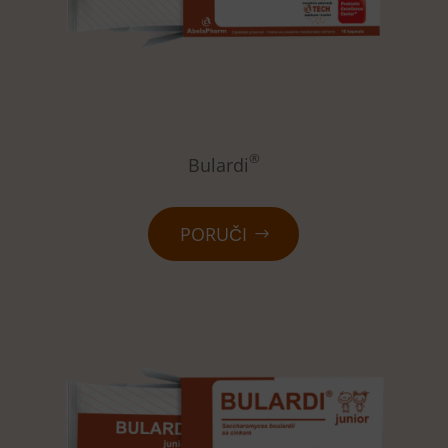
®
Bulardi
PORUČI