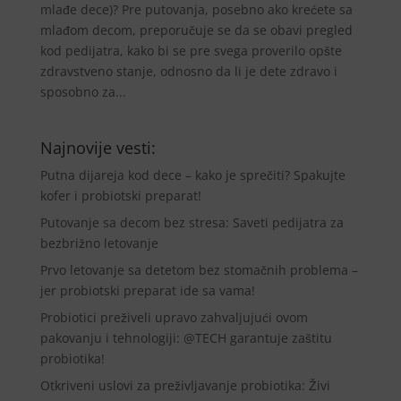
mlađe dece)? Pre putovanja, posebno ako krećete sa
mlađom decom, preporučuje se da se obavi pregled
kod pedijatra, kako bi se pre svega proverilo opšte
zdravstveno stanje, odnosno da li je dete zdravo i
sposobno za...
Najnovije vesti:
Putna dijareja kod dece – kako je sprečiti? Spakujte
kofer i probiotski preparat!
Putovanje sa decom bez stresa: Saveti pedijatra za
bezbrižno letovanje
Prvo letovanje sa detetom bez stomačnih problema –
jer probiotski preparat ide sa vama!
Probiotici preživeli upravo zahvaljujući ovom
pakovanju i tehnologiji: @TECH garantuje zaštitu
probiotika!
Otkriveni uslovi za preživljavanje probiotika: Živi