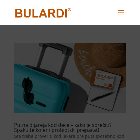
Putna dijareja kod dece – kako je sprečiti?
Spakujte kofer i probiotski preparat!
Šta treba proveriti kod lekara pre puta (posebno kod