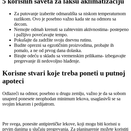
5 korisnih saveta za lakšu aklimatizaciju
Za putovanje izaberite odmarališta sa niskom temperaturnom
razlikom. Ovo je posebno važno kada ste na odmoru sa
decom.
Nemojte odmah krenuti sa zahtevnim aktivnostima- postepeno
i pažljivo povećavajte tempo.
Pokušajte da zadržite svoju dnevnu rutinu.
Budite oprezni sa egzotičnim proizvodima, probajte ih
pomalo, a ne od prvog dana dolaska.
Birajte odeću u skladu sa vremenskim prilikama- izbegavajte
pregrevanje ili nedovoljno hlađenje.
Korisne stvari koje treba poneti u putnoj
apoteci
Odlazeći na odmor, posebno u drugu zemlju, važno je da sa sobom
unapred ponesete neophodan minimum lekova, usaglasivši se sa
svojim lekarom i pedijatrom.
Pre svega, ponesite antipiretičke lekove, koji mogu biti korisni u
prvim danima u slučaju pregrevanja. Za planinarenje možete koristiti