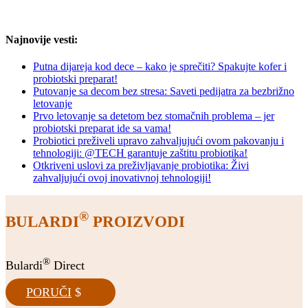
Najnovije vesti:
Putna dijareja kod dece – kako je sprečiti? Spakujte kofer i
probiotski preparat!
Putovanje sa decom bez stresa: Saveti pedijatra za bezbrižno
letovanje
Prvo letovanje sa detetom bez stomačnih problema – jer
probiotski preparat ide sa vama!
Probiotici preživeli upravo zahvaljujući ovom pakovanju i
tehnologiji: @TECH garantuje zaštitu probiotika!
Otkriveni uslovi za preživljavanje probiotika: Živi
zahvaljujući ovoj inovativnoj tehnologiji!
®
BULARDI
PROIZVODI
®
Bulardi
Direct
PORUČI