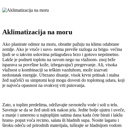
Aklimatizacija na moru
Ako planirate odmor na moru, obratite pažnju na klimu odabrane
zemlje. Ako je vruće i suvo- nema previše razloga za brigu- većina
ljudi se u takvim uslovima prilagođava brzo i gotovo neprimetno.
Lakše je podneti toplotu na suvom nego na vlažnom- znoj brže
isparava sa površine kože, izbegavajući pregrevanje. Ali, visoka
vlažnost u kombinaciji sa teškim vazduhom, može izazvati
nedostatak energije. Ubrzano disanje, visok krvni pritisak i stalna
žeđ najčešći su simptomi koji mogu dovesti do toplotnog udara, koji
je najveća opasnost na ovakvoj vrti putovanja.
Zato, u toplim predelima, održavajte ravnotežu vode i soli u telu.
Savetuje se da se žeđ utoli tek nakon jela. Jedite bolje ujutru i uveče,
a manje i umereno u najtoplijim satima dana kada ćete birati i lakšu
hranu- poput voća recimo, salata ili hladnih supa. Nosite laganu i
široku odeću od prirodnih materijala, tuširajte se hladnijom vodom