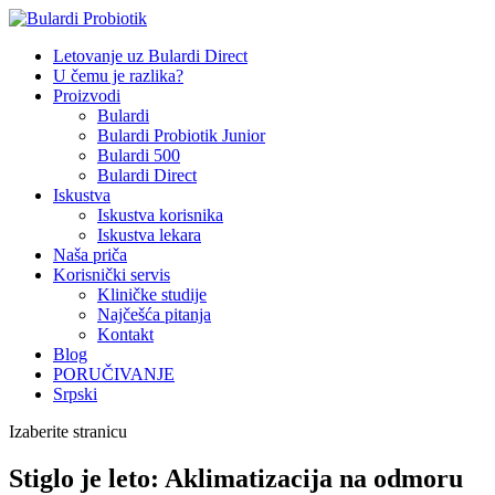
Letovanje uz Bulardi Direct
U čemu je razlika?
Proizvodi
Bulardi
Bulardi Probiotik Junior
Bulardi 500
Bulardi Direct
Iskustva
Iskustva korisnika
Iskustva lekara
Naša priča
Korisnički servis
Kliničke studije
Najčešća pitanja
Kontakt
Blog
PORUČIVANJE
Srpski
Izaberite stranicu
Stiglo je leto: Aklimatizacija na odmoru