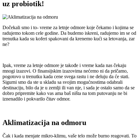
uz probiotik!
Dočekali smo i to- vreme za letnje odmore koje čekamo i kojima se
radujemo tokom cele godine. Da budemo iskreni, radujemo im se od
trenutka kada su koferi spakovani da krenemo kući sa letovanja, zar
ne?
Ipak, vreme za letnje odmore je takođe i vreme kada nas čekaju
mnogi izazovi. O finansijskim izazovima nećemo ni da pričamo,
pogotovo u trenutku kada cene svega rastu i ne deluju da će stati.
Sigurni smo da ste u skladu sa svojim mogućnostima odabrali
destinaciju, bilo da je u zemlji ili van nje, i sada je ostalo samo da se
dobro pripremite kako vas ama baš ništa na tom putovanju ne bi
iznenadilo i pokvarilo čitav odmor.
Aklimatizacija na odmoru
Čak i kada menjate mikro-klimu, vaše telo može burno reagovati. To