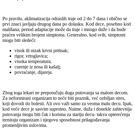
Po pravilu, aklimatizacija odraslih traje od 2 do 7 dana i obično se
prvi znaci javljaju drugog dana po dolasku. Kod dece, posebno kod
mališana, period adaptacije može da traje i mnogo duže i da bude
praćen velikim brojem simptoma. Generalno, kod svih, simptomi
mogu biti sledeći:
visok ili nizak krvni pritisak;
rigor, vrtoglavica;
visoka temperatura;
curenje iz nosa ili kašalj;
povraćanje, dijareja.
Zbog toga lekari ne preporučuju duga putovanja sa malom decom.
Za neformirani organizam to neće biti praznik, već ozbiljan stres,
koji dovodi do bolesti. Ali ovo važi samo za veoma malu decu. Ipak,
kod veće dece je sasvim suprotno. Naime, duža i donekle zahtevnija
putovanja mogu biti čak i korisna za stariju decu- takva opterećenja
treniraju organizam i njegovu sposobnost prilagođavanja
promenljivim uslovima.