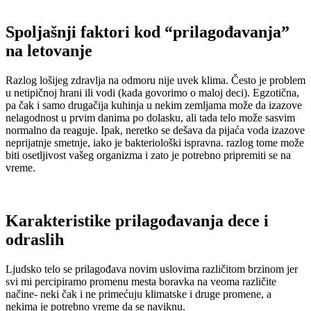
Spoljašnji faktori kod “prilagođavanja”
na letovanje
Razlog lošijeg zdravlja na odmoru nije uvek klima. Često je problem
u netipičnoj hrani ili vodi (kada govorimo o maloj deci). Egzotična,
pa čak i samo drugačija kuhinja u nekim zemljama može da izazove
nelagodnost u prvim danima po dolasku, ali tada telo može sasvim
normalno da reaguje. Ipak, neretko se dešava da pijaća voda izazove
neprijatnje smetnje, iako je bakteriološki ispravna. razlog tome može
biti osetljivost vašeg organizma i zato je potrebno pripremiti se na
vreme.
Karakteristike prilagođavanja dece i
odraslih
Ljudsko telo se prilagođava novim uslovima različitom brzinom jer
svi mi percipiramo promenu mesta boravka na veoma različite
načine- neki čak i ne primećuju klimatske i druge promene, a
nekima je potrebno vreme da se naviknu.