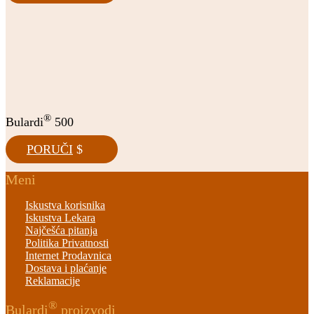
®
Bulardi
500
PORUČI
Meni
Iskustva korisnika
Iskustva Lekara
Najčešća pitanja
Politika Privatnosti
Internet Prodavnica
Dostava i plaćanje
Reklamacije
®
Bulardi
proizvodi