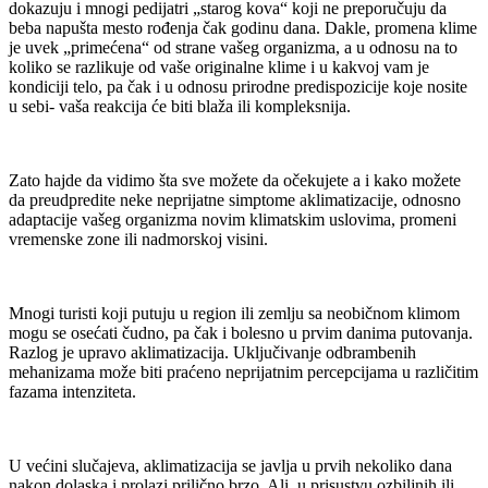
dokazuju i mnogi pedijatri „starog kova“ koji ne preporučuju da
beba napušta mesto rođenja čak godinu dana. Dakle, promena klime
je uvek „primećena“ od strane vašeg organizma, a u odnosu na to
koliko se razlikuje od vaše originalne klime i u kakvoj vam je
kondiciji telo, pa čak i u odnosu prirodne predispozicije koje nosite
u sebi- vaša reakcija će biti blaža ili kompleksnija.
Zato hajde da vidimo šta sve možete da očekujete a i kako možete
da preudpredite neke neprijatne simptome aklimatizacije, odnosno
adaptacije vašeg organizma novim klimatskim uslovima, promeni
vremenske zone ili nadmorskoj visini.
Mnogi turisti koji putuju u region ili zemlju sa neobičnom klimom
mogu se osećati čudno, pa čak i bolesno u prvim danima putovanja.
Razlog je upravo aklimatizacija. Uključivanje odbrambenih
mehanizama može biti praćeno neprijatnim percepcijama u različitim
fazama intenziteta.
U većini slučajeva, aklimatizacija se javlja u prvih nekoliko dana
nakon dolaska i prolazi prilično brzo. Ali, u prisustvu ozbiljnih ili