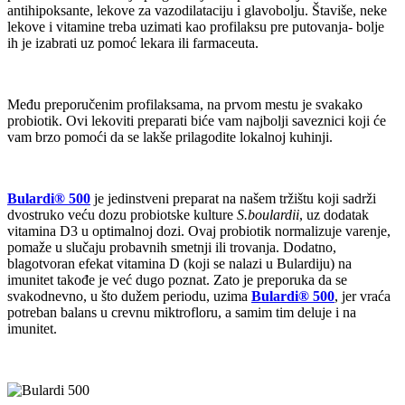
antihipoksante, lekove za vazodilataciju i glavobolju. Štaviše, neke
lekove i vitamine treba uzimati kao profilaksu pre putovanja- bolje
ih je izabrati uz pomoć lekara ili farmaceuta.
Među preporučenim profilaksama, na prvom mestu je svakako
probiotik. Ovi lekoviti preparati biće vam najbolji saveznici koji će
vam brzo pomoći da se lakše prilagodite lokalnoj kuhinji.
Bulardi® 500
je jedinstveni preparat na našem tržištu koji sadrži
dvostruko veću dozu probiotske kulture
S.boulardii
, uz dodatak
vitamina D3 u optimalnoj dozi. Ovaj probiotik normalizuje varenje,
pomaže u slučaju probavnih smetnji ili trovanja. Dodatno,
blagotvoran efekat vitamina D (koji se nalazi u Bulardiju) na
imunitet takođe je već dugo poznat. Zato je preporuka da se
svakodnevno, u što dužem periodu, uzima
Bulardi® 500
, jer vraća
potreban balans u crevnu miktrofloru, a samim tim deluje i na
imunitet.