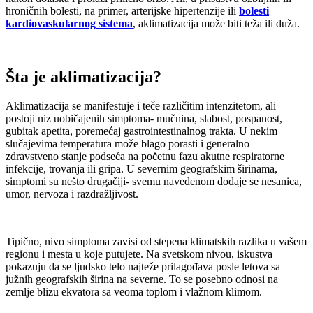
hroničnih bolesti, na primer, arterijske hipertenzije ili
bolesti
kardiovaskularnog sistema
, aklimatizacija može biti teža ili duža.
Šta je aklimatizacija?
Aklimatizacija se manifestuje i teče različitim intenzitetom, ali
postoji niz uobičajenih simptoma- mučnina, slabost, pospanost,
gubitak apetita, poremećaj gastrointestinalnog trakta. U nekim
slučajevima temperatura može blago porasti i generalno –
zdravstveno stanje podseća na početnu fazu akutne respiratorne
infekcije, trovanja ili gripa. U severnim geografskim širinama,
simptomi su nešto drugačiji- svemu navedenom dodaje se nesanica,
umor, nervoza i razdražljivost.
Tipično, nivo simptoma zavisi od stepena klimatskih razlika u vašem
regionu i mesta u koje putujete. Na svetskom nivou, iskustva
pokazuju da se ljudsko telo najteže prilagođava posle letova sa
južnih geografskih širina na severne. To se posebno odnosi na
zemlje blizu ekvatora sa veoma toplom i vlažnom klimom.