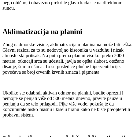
nego obično, i obavezno prekrijte glavu kada ste na direktnom
suncu.
Aklimatizacija na planini
Zbog nadmorske visine, aklimatizacija u planinama može biti teška.
Glavni razlozi za to su nedovoljno kiseonika u vazduhu i nizak
atmosferski pritisak. Na putu prema planini visokoj preko 2000
metara, otkucaji srca su učestali, javlja se opšta slabost, otežano
disanje, šum u ušima. To su posledice plućne hiperventilacije-
povećava se broj crvenih krvnih zrnaca i pigmenta.
Ukoliko ste odabrali aktivan odmor na planini, budite oprezni i
nemojte se penjati više od 500 metara dnevno, pravite pauze u
penjanju da se telo prilagodi. Pijte više vode, pokušajte da
konzumirate nisko-masnu i kiselu hranu kako ne biste preopteretili
probavni sistem.