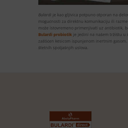
Bulardi
je kao gljivica potpuno otporan na delov
mogućnosti za direktnu komunikaciju ili razme
može istovremeno primenjivati uz antibiotik, be
Bulardi probiotik
je jedini na našem tržištu u 
zaštićen kesicom ispunjenom inertnim gasom. T
štetnih spoljašnjih uslova.