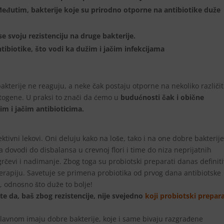
. Međutim, bakterije koje su prirodno otporne na antibiotike duže
 svoju rezistenciju na druge bakterije.
tibiotike, što vodi ka dužim i jačim infekcijama
akterije ne reaguju, a neke čak postaju otporne na nekoliko različit
atogene. U praksi to znači da ćemo u
budućnosti čak i obične
im i jačim antibioticima.
ektivni lekovi. Oni deluju kako na loše, tako i na one dobre bakterij
dovodi do disbalansa u crevnoj flori i time do niza neprijatnih
grčevi i nadimanje. Zbog toga su probiotski preparati danas definit
 terapiju. Savetuje se primena probiotika od prvog dana antibiotske
, odnosno što duže to bolje!
e da, baš zbog rezistencije, nije svejedno
koji probiotski prepar
lavnom imaju dobre bakterije, koje i same bivaju razgrađene