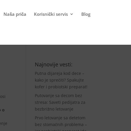
Naša priča
Korisnički servis
Blog
Najnovije vesti:
Putna dijareja kod dece –
kako je sprečiti? Spakujte
kofer i probiotski preparat!
Putovanje sa decom bez
osi
stresa: Saveti pedijatra za
bezbrižno letovanje
o o
Prvo letovanje sa detetom
enje
bez stomačnih problema –