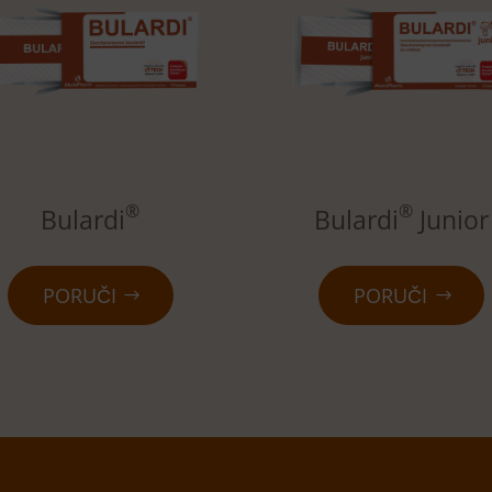
®
®
Bulardi
Bulardi
Junior
PORUČI
PORUČI