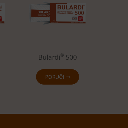
®
Bulardi
500
PORUČI