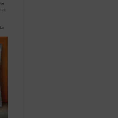
ove
o se
ako