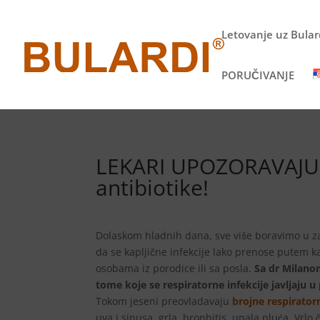
Letovanje uz Bulard
PORUČIVANJE
LEKARI UPOZORAVAJU: 
antibiotike!
Dolaskom hladnih dana, sve više boravimo u za
da se kapljične infekcije lako prenose putem kaš
osobama iz porodice ili sa posla.
Sa dr Milano
tome koje se respiratorne infekcije javljaju u
Tokom jeseni preovladavaju
brojne respiratorn
uva i sinusa, grla, bronhitis, upala pluća. Vrl