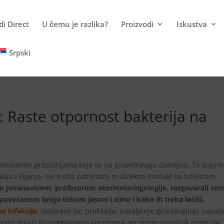
i Direct
U čemu je razlika?
Proizvodi
Iskustva
Srpski
Raste otpornost bakterija na
tvorenim prostorijama koje se ne provetravaju dovoljno. To doprin
lja i kijanja. Ne treba zaboraviti ni direktni kontakt sa bolesnim
m Jovanovićem, profesorom otorinolaringologije, razgovarali sm
 povećanom broju tokom jeseni i zime i kako ih treba lečiti.
e infekcije
. Najčešće su: prehlada, zapaljenje grla (angina), zapalj
o često dolazi do preklapanja simptoma, jer jedan uzročnik može da