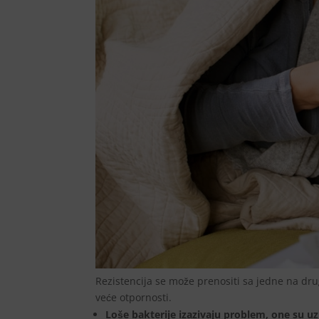
Rezistencija se može prenositi sa jedne na drugu
veće otpornosti.
Loše bakterije izazivaju problem, one su uzr