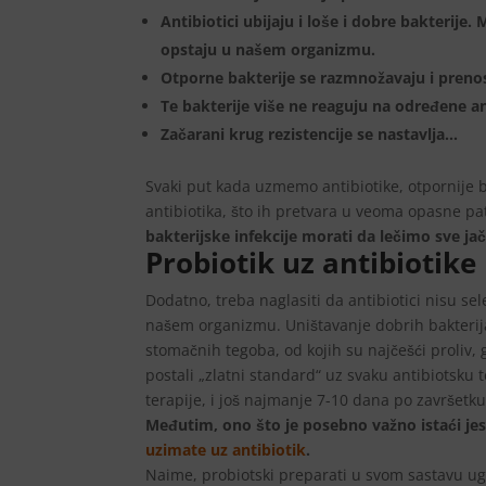
Antibiotici ubijaju i loše i dobre bakterije
opstaju u našem organizmu.
Otporne bakterije se razmnožavaju i prenose
Te bakterije više ne reaguju na određene an
Začarani krug rezistencije se nastavlja…
Svaki put kada uzmemo antibiotike, otpornije b
antibiotika, što ih pretvara u veoma opasne p
bakterijske infekcije morati da lečimo sve jač
Probiotik uz antibiotike
Dodatno, treba naglasiti da antibiotici nisu sel
našem organizmu. Uništavanje dobrih bakterija 
stomačnih tegoba, od kojih su najčešći proliv, 
postali „zlatni standard“ uz svaku antibiotsku
terapije, i još najmanje 7-10 dana po završetku
Međutim, ono što je posebno važno istaći jest
uzimate uz antibiotik
.
Naime, probiotski preparati u svom sastavu ug