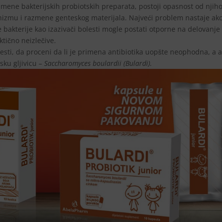
imene bakterijskih probiotskih preparata, postoji opasnost od njih
nizmu i razmene genteskog materijala. Najveći problem nastaje ak
e bakterije kao izazivači bolesti mogle postati otporne na delovanje
ktično neizlečive.
lesti, da proceni da li je primena antibiotika uopšte neophodna, a 
sku gljivicu –
Saccharomyces boulardii (Bulardi).