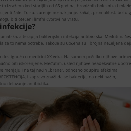
 to izraženo kod starijiih od 65 godina, hroničnih bolesnika i mlađ
ijenti žale. To su: curenje nosa, kijanje, kašalj, promuklost, bol u g
gu biti otečeni limfni čvorovi na vratu.
infekcije?
omatska, a terapija bakterijskih infekcija antibiotska. Međutim, če
kada za to nema potrebe. Takođe su uočena su i brojna neželjena dej
ćih dostignuća u medicini XX veka. Na samom početku njihove prime
onačno biti iskorenjene. Međutim, usled njihove neadekvatne upotr
se menjaju i na taj način „brane“, odnosno odupiru efektima
REZISTENCIJA, i zapravo znači da se bakterije, na neki način,
tno delovanje antibiotika.