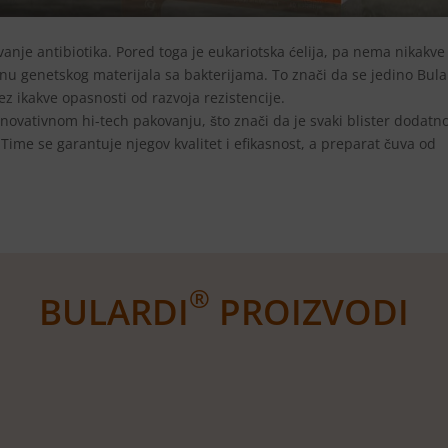
anje antibiotika. Pored toga je eukariotska ćelija, pa nema nikakve
nu genetskog materijala sa bakterijama. To znači da se jedino Bula
z ikakve opasnosti od razvoja rezistencije.
inovativnom hi-tech pakovanju, što znači da je svaki blister dodatn
ime se garantuje njegov kvalitet i efikasnost, a preparat čuva od
®
BULARDI
PROIZVODI