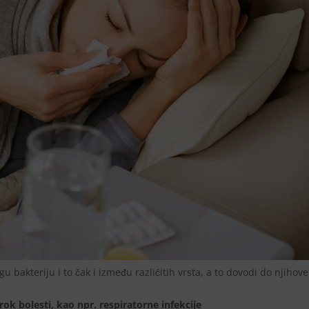
 bakteriju i to čak i između različitih vrsta, a to dovodi do njihove
ok bolesti, kao npr. respiratorne infekcije