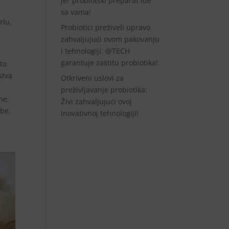
jer probiotski preparat ide
e
sa vama!
rlu,
Probiotici preživeli upravo
zahvaljujući ovom pakovanju
i tehnologiji: @TECH
garantuje zaštitu probiotika!
sto
stva
Otkriveni uslovi za
preživljavanje probiotika:
ne,
Živi zahvaljujući ovoj
ebe,
inovativnoj tehnologiji!