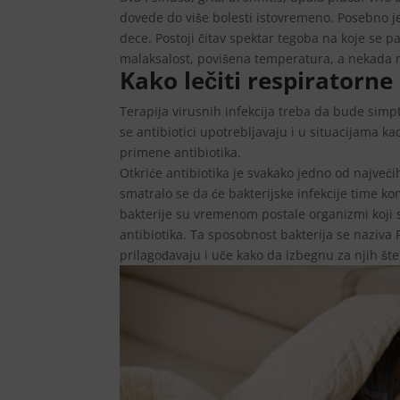
dovede do više bolesti istovremeno. Posebno je
dece. Postoji čitav spektar tegoba na koje se pac
malaksalost, povišena temperatura, a nekada mo
Kako lečiti respiratorne 
Terapija virusnih infekcija treba da bude simpt
se antibiotici upotrebljavaju i u situacijama 
primene antibiotika.
Otkriće antibiotika je svakako jedno od najve
smatralo se da će bakterijske infekcije time k
bakterije su vremenom postale organizmi koji 
antibiotika. Ta sposobnost bakterija se naziva 
prilagođavaju i uče kako da izbegnu za njih šte