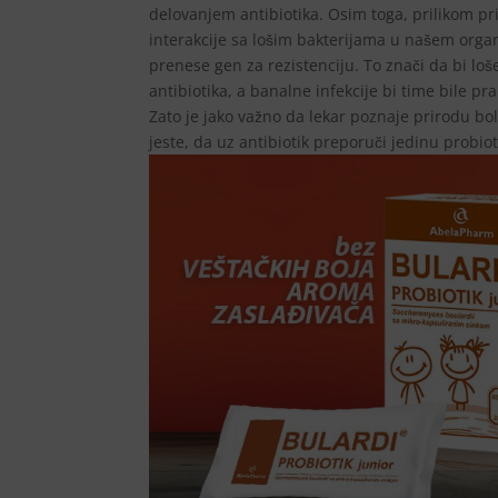
delovanjem antibiotika. Osim toga, prilikom pr
interakcije sa lošim bakterijama u našem orga
prenese gen za rezistenciju. To znači da bi loš
antibiotika, a banalne infekcije bi time bile pra
Zato je jako važno da lekar poznaje prirodu bo
jeste, da uz antibiotik preporuči jedinu probiot