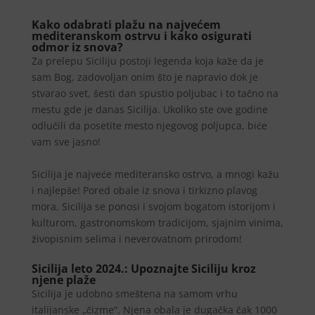
Kako odabrati plažu na najvećem
mediteranskom ostrvu i kako osigurati
odmor iz snova?
Za prelepu Siciliju postoji legenda koja kaže da je
sam Bog, zadovoljan onim što je napravio dok je
stvarao svet, šesti dan spustio poljubac i to tačno na
mestu gde je danas Sicilija. Ukoliko ste ove godine
odlučili da posetite mesto njegovog poljupca, biće
vam sve jasno!
Sicilija je najveće mediteransko ostrvo, a mnogi kažu
i najlepše! Pored obale iz snova i tirkizno plavog
mora, Sicilija se ponosi i svojom bogatom istorijom i
kulturom, gastronomskom tradicijom, sjajnim vinima,
živopisnim selima i neverovatnom prirodom!
Sicilija leto 2024.: Upoznajte Siciliju kroz
njene plaže
Sicilija je udobno smeštena na samom vrhu
italijanske „čizme“. Njena obala je dugačka čak 1000