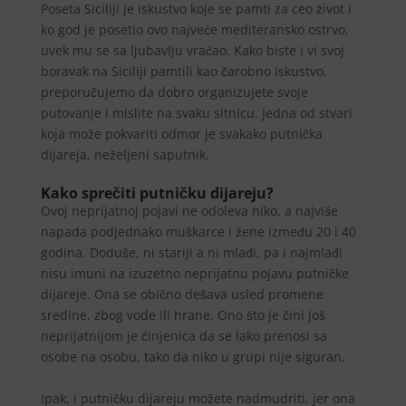
Poseta Siciliji je iskustvo koje se pamti za ceo život i
ko god je posetio ovo najveće mediteransko ostrvo,
uvek mu se sa ljubavlju vraćao. Kako biste i vi svoj
boravak na Siciliji pamtili kao čarobno iskustvo,
preporučujemo da dobro organizujete svoje
putovanje i mislite na svaku sitnicu. Jedna od stvari
koja može pokvariti odmor je svakako putnička
dijareja, neželjeni saputnik.
Kako sprečiti putničku dijareju?
Ovoj neprijatnoj pojavi ne odoleva niko, a najviše
napada podjednako muškarce i žene između 20 i 40
godina. Doduše, ni stariji a ni mlađi, pa i najmlađi
nisu imuni na izuzetno neprijatnu pojavu putničke
dijareje. Ona se obično dešava usled promene
sredine, zbog vode ili hrane. Ono što je čini još
neprijatnijom je činjenica da se lako prenosi sa
osobe na osobu, tako da niko u grupi nije siguran.
Ipak, i putničku dijareju možete nadmudriti, jer ona