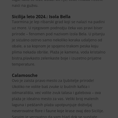
naići na gužvu.
Sicilija leto 2024.: Isola Bella
Taormina je lep ribarski grad koji se nalazi na padini
uz more. U njegovom podnožju čeka vas pravi biser
prirode – fenomen pod nazivom Izola Bela. U pitanju
je sićušno ostrvo samo nekoliko koraka udaljeno od
obale, a sa kopnom je spojeno trakom peska koju
plima nekada obriše. Plaža je kamena, voda kristalno
bistra,plavkasto zelenkaste boje i izuzetno prijatne
temperature.
Calamosche
Ovo je zaista pravo mesto za ljubitelje prirode!
Ukoliko ne volite baš zvuke iz bučnih kafića i
odmarališta, već volite zvuk talasa i galebova – ova
plaža je idealno mesto za vas. Veliki broj malenih
laguna i peščanih plaža upotpunjuje doživljaj
neverovatne flore i faune koje krase ovaj deo Sicilije.
Sasvim je verovatno da vam hlad dok se sunčate