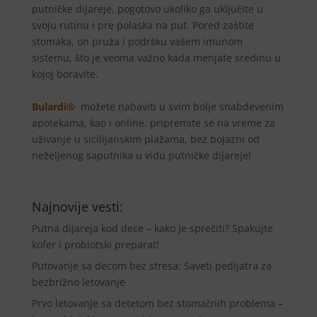
putničke dijareje, pogotovo ukoliko ga uključite u
svoju rutinu i pre polaska na put. Pored zaštite
stomaka, on pruža i podršku vašem imunom
sistemu, što je veoma važno kada menjate sredinu u
kojoj boravite.
Bulardi®
možete nabaviti u svim bolje snabdevenim
apotekama, kao i online. pripremite se na vreme za
uživanje u sicilijanskim plažama, bez bojazni od
neželjenog saputnika u vidu putničke dijareje!
Najnovije vesti:
Putna dijareja kod dece – kako je sprečiti? Spakujte
kofer i probiotski preparat!
Putovanje sa decom bez stresa: Saveti pedijatra za
bezbrižno letovanje
Prvo letovanje sa detetom bez stomačnih problema –