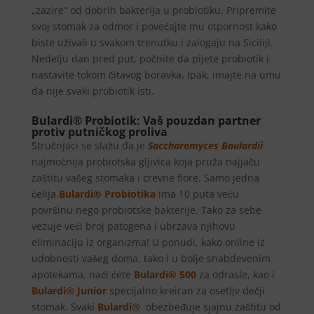
„zazire“ od dobrih bakterija u probiotiku. Pripremite
svoj stomak za odmor i povećajte mu otpornost kako
biste uživali u svakom trenutku i zalogaju na Siciliji.
Nedelju dan pred put, počnite da pijete probiotik i
nastavite tokom čitavog boravka. Ipak, imajte na umu
da nije svaki probiotik isti.
Bulardi® Probiotik: Vaš pouzdan partner
protiv putničkog proliva
Stručnjaci se slažu da je
Saccharomyces Boulardii
najmoćnija probiotska gljivica koja pruža najjaču
zaštitu vašeg stomaka i crevne flore. Samo jedna
ćelija
Bulardi® Probiotika
ima 10 puta veću
površinu nego probiotske bakterije. Tako za sebe
vezuje veći broj patogena i ubrzava njihovu
eliminaciju iz organizma! U ponudi, kako online iz
udobnosti vašeg doma, tako i u bolje snabdevenim
apotekama, naći ćete
Bulardi® 500
za odrasle, kao i
Bulardi® Junior
specijalno kreiran za osetljv dečji
stomak. Svaki
Bulardi®
obezbeđuje sjajnu zaštitu od