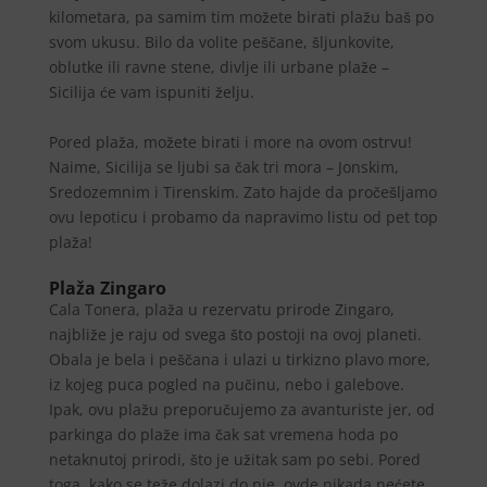
kilometara, pa samim tim možete birati plažu baš po
svom ukusu. Bilo da volite peščane, šljunkovite,
oblutke ili ravne stene, divlje ili urbane plaže –
Sicilija će vam ispuniti želju.
Pored plaža, možete birati i more na ovom ostrvu!
Naime, Sicilija se ljubi sa čak tri mora – Jonskim,
Sredozemnim i Tirenskim. Zato hajde da pročešljamo
ovu lepoticu i probamo da napravimo listu od pet top
plaža!
Plaža Zingaro
Cala Tonera, plaža u rezervatu prirode Zingaro,
najbliže je raju od svega što postoji na ovoj planeti.
Obala je bela i peščana i ulazi u tirkizno plavo more,
iz kojeg puca pogled na pučinu, nebo i galebove.
Ipak, ovu plažu preporučujemo za avanturiste jer, od
parkinga do plaže ima čak sat vremena hoda po
netaknutoj prirodi, što je užitak sam po sebi. Pored
toga, kako se teže dolazi do nje, ovde nikada nećete