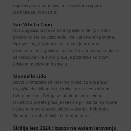
napravi jedan paun svojim raskošnim repom.
Nemojte se iznenaditi.
San Vito Lo Capo
Ova dugačka plaža sa belim peskom deli prirodni
prostor kristalno čiste vode i veličanstvenih planina.
Upravo zbog tog kontrasta, obala je prepuna
predivnih litica, pećina i uvala. Na samoj obali nalaze
se raskošne vile a ova plaža je poznata i po svom
julskom muzičkom festivalu.
Mondello Lido
Devet kilometara od Palerma nalazi se ova plaža,
dugačka dva kilometra, široka i prekrivena sitnim
belim peskom. Šetnja uz obalu je jedinstveno
iskustvo a poseta plaži je idealna prilika da isprobate
i čuvene morske specijalitete – dagnje, hobotnice,
škampe i ostale delicije iz dubine mora.
Sicilija leto 2024.: Izazov na vašem letovanju