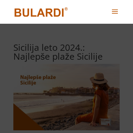
Sicilija leto 2024.:
Najlepše plaže Sicilije