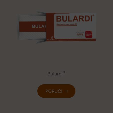
®
Bulardi
PORUČI