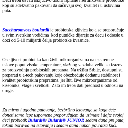
Deci treba davati isključivo dobro ispitane i sertifikovane probiotike
koji su adekvatno pakovani da sačuvaju svoj kvalitet i u uslovima
puta.
Saccharomyces boulardii
je probiotska gljivica koja se preporučuje
u svim svetskim vodičima kod putničke dijareje za decu i odrasle u
dozi od 5-10 milijardi ćelija probiotske kvasnice.
Osetljivost probiotika kao živih mikrorganizama na ekstremne
uslove poput visoke temperature, vlažnog vazduha veliki su izazov
za proizvodnju probiotskih preparata. Na tržištu Srbije, dostupni su
preparati u a-tech pakovanju koje obezbeđuje dodatnu stabilnost i
kvalitet probiotskim prepratima, jer štiti žive mikroorganizme od
kiseonika, vlage i svetlosti. Zato im treba dati prednost u odnosu na
druge.
Za mirno i ugodno putovanje, bezbrižno letovanje sa koga ćete
doneti samo lepe uspomene preporučujem da uzimate i dajte svojoj
deci probiotik
Bulardi®
/
Bulardi® JUNIOR
sedam dana pre puta,
tokom boravka na letovanju i sedam dana nakon povratka kući.