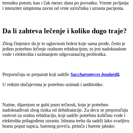
trenutku potom, kao i čak mesec dana po povratku. Vreme javljanja
i intenzitet simptoma zavisi od vrste uzročnika i uzrasta pacijenta.
Da li zahteva lečenje i koliko dugo traje
?
Zbog činjenice da je to uglavnom bolest koje sama prođe, često je
jedino potrebno lečenje oralnom rehidracijom, to jest nadoknadom
vode i elektrolita i uzimanjem odgovaraućeg probiotika.
Preporučuju se preparati koji sadrže
Saccharomyces
boulardii
.
U retkim slučajevima je potrebno uzimati i antibiotike.
Naime, dijarejom se gubi puno tečnosti, koju je potrebno
nadoknađivati zbog rizika od dehidratacije. Za decu se preporučuju
rastvori za oralnu rehidraciju, koji sadrže potrebnu količinu vode i
elektrolita prilagođenu uzrastu. Ishrana treba da sadrži lako svarljivu
hranu poput supica, barenog povrća, pirinča i barene jabuke.