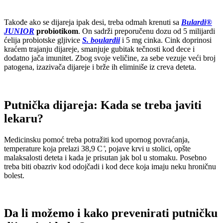
Takođe ako se dijareja ipak desi, treba odmah krenuti sa
Bulardi®
JUNIOR
probiotikom
. On sadrži preporučenu dozu od 5 milijardi
ćelija probiotske gljivice
S. boulardii
i 5 mg cinka. Cink doprinosi
kraćem trajanju dijareje, smanjuje gubitak tečnosti kod dece i
dodatno jača imunitet. Zbog svoje veličine, za sebe vezuje veći broj
patogena, izazivača dijareje i brže ih eliminiše iz creva deteta.
Putnička dijareja: Kada se treba javiti
lekaru?
Medicinsku pomoć treba potražiti kod upornog povraćanja,
temperature koja prelazi 38,9 C ̊, pojave krvi u stolici, opšte
malaksalosti deteta i kada je prisutan jak bol u stomaku. Posebno
treba biti obazriv kod odojčadi i kod dece koja imaju neku hroničnu
bolest.
Da li možemo i kako prevenirati putničku