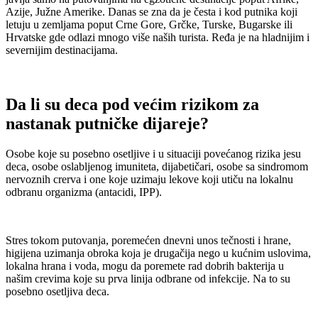
Azije, Južne Amerike. Danas se zna da je česta i kod putnika koji
letuju u zemljama poput Crne Gore, Grčke, Turske, Bugarske ili
Hrvatske gde odlazi mnogo više naših turista. Ređa je na hladnijim i
severnijim destinacijama.
Da li su deca pod većim rizikom za
nastanak putničke dijareje?
Osobe koje su posebno osetljive i u situaciji povećanog rizika jesu
deca, osobe oslabljenog imuniteta, dijabetičari, osobe sa sindromom
nervoznih crerva i one koje uzimaju lekove koji utiču na lokalnu
odbranu organizma (antacidi, IPP).
Stres tokom putovanja, poremećen dnevni unos tečnosti i hrane,
higijena uzimanja obroka koja je drugačija nego u kućnim uslovima,
lokalna hrana i voda, mogu da poremete rad dobrih bakterija u
našim crevima koje su prva linija odbrane od infekcije. Na to su
posebno osetljiva deca.