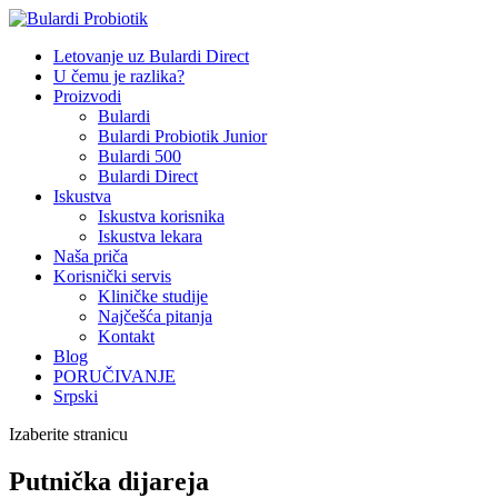
Letovanje uz Bulardi Direct
U čemu je razlika?
Proizvodi
Bulardi
Bulardi Probiotik Junior
Bulardi 500
Bulardi Direct
Iskustva
Iskustva korisnika
Iskustva lekara
Naša priča
Korisnički servis
Kliničke studije
Najčešća pitanja
Kontakt
Blog
PORUČIVANJE
Srpski
Izaberite stranicu
Putnička dijareja