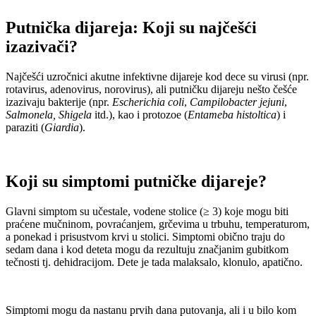
Putnička dijareja: Koji su najčešći
izazivači
?
Najčešći uzročnici akutne infektivne dijareje kod dece su virusi (npr.
rotavirus, adenovirus, norovirus), ali putničku dijareju nešto češće
izazivaju bakterije (npr.
Escherichia coli
,
Campilobacter jejuni
,
Salmonela
, Shigela
itd.), kao i protozoe (
Entameba histoltica
) i
paraziti (
Giardia
).
Koji su simptomi putničke dijareje
?
Glavni simptom su učestale, vodene stolice (≥ 3) koje mogu biti
praćene mučninom, povraćanjem, grčevima u trbuhu, temperaturom,
a ponekad i prisustvom krvi u stolici. Simptomi obično traju do
sedam dana i kod deteta mogu da rezultuju značjanim gubitkom
tečnosti tj. dehidracijom. Dete je tada malaksalo, klonulo, apatično.
Simptomi mogu da nastanu prvih dana putovanja, ali i u bilo kom