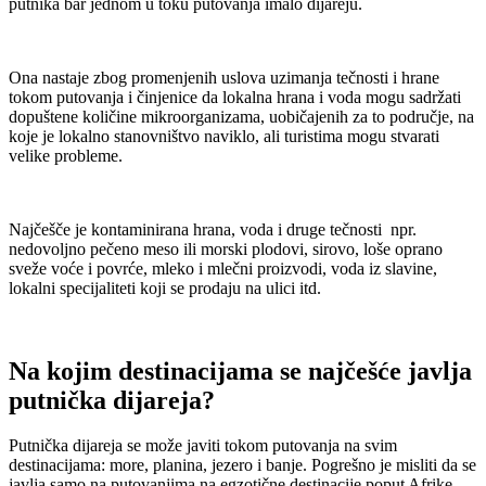
putnika bar jednom u toku putovanja imalo dijareju.
Ona nastaje zbog promenjenih uslova uzimanja tečnosti i hrane
tokom putovanja i činjenice da lokalna hrana i voda mogu sadržati
dopuštene količine mikroorganizama, uobičajenih za to područje, na
koje je lokalno stanovništvo naviklo, ali turistima mogu stvarati
velike probleme.
Najčešče je kontaminirana hrana, voda i druge tečnosti npr.
nedovoljno pečeno meso ili morski plodovi, sirovo, loše oprano
sveže voće i povrće, mleko i mlečni proizvodi, voda iz slavine,
lokalni specijaliteti koji se prodaju na ulici itd.
Na kojim destinacijama se najčešće javlja
putnička dijareja
?
Putnička dijareja se može javiti tokom putovanja na svim
destinacijama: more, planina, jezero i banje. Pogrešno je misliti da se
javlja samo na putovanjima na egzotične destinacije poput Afrike,