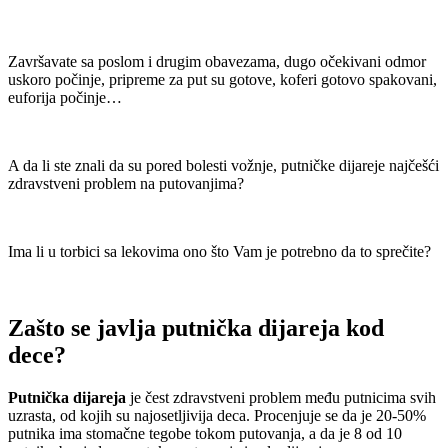
Završavate sa poslom i drugim obavezama, dugo očekivani odmor
uskoro počinje, pripreme za put su gotove, koferi gotovo spakovani,
euforija počinje…
A da li ste znali da su pored bolesti vožnje, putničke dijareje najčešći
zdravstveni problem na putovanjima?
Ima li u torbici sa lekovima ono što Vam je potrebno da to sprečite?
Zašto se javlja putnička dijareja kod
dece?
Putnička
dijareja
je čest zdravstveni problem među putnicima svih
uzrasta, od kojih su najosetljivija deca. Procenjuje se da je 20-50%
putnika ima stomačne tegobe tokom putovanja, a da je 8 od 10