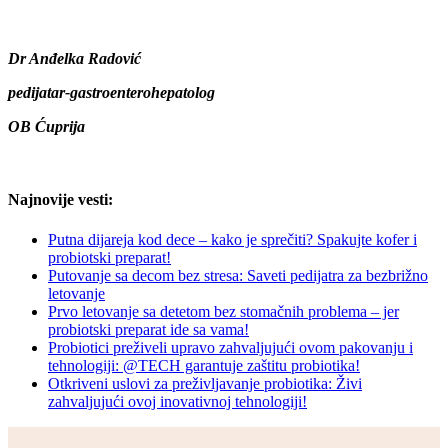
Dr Anđelka Radović
pedijatar-gastroenterohepatolog
OB Ćuprija
Najnovije vesti:
Putna dijareja kod dece – kako je sprečiti? Spakujte kofer i
probiotski preparat!
Putovanje sa decom bez stresa: Saveti pedijatra za bezbrižno
letovanje
Prvo letovanje sa detetom bez stomačnih problema – jer
probiotski preparat ide sa vama!
Probiotici preživeli upravo zahvaljujući ovom pakovanju i
tehnologiji: @TECH garantuje zaštitu probiotika!
Otkriveni uslovi za preživljavanje probiotika: Živi
zahvaljujući ovoj inovativnoj tehnologiji!