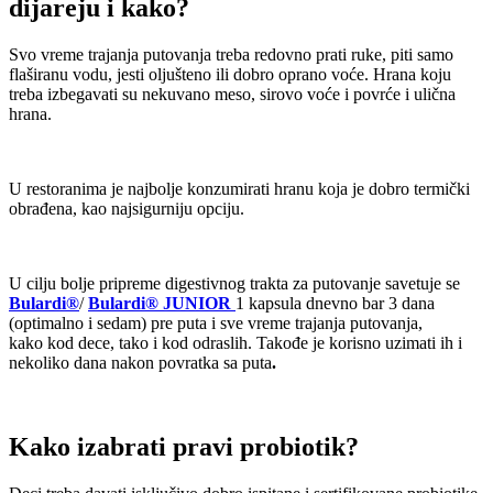
dijareju i kako?
Svo vreme trajanja putovanja treba redovno prati ruke, piti samo
flaširanu vodu, jesti oljušteno ili dobro oprano voće. Hrana koju
treba izbegavati su nekuvano meso, sirovo voće i povrće i ulična
hrana.
U restoranima je najbolje konzumirati hranu koja je dobro termički
obrađena, kao najsigurniju opciju.
U cilju bolje pripreme digestivnog trakta za putovanje savetuje se
Bulardi®
/
Bulardi® JUNIOR
1 kapsula dnevno bar 3 dana
(optimalno i sedam) pre puta i sve vreme trajanja putovanja,
kako kod dece, tako i kod odraslih. Takođe je korisno uzimati ih i
nekoliko dana nakon povratka sa puta
.
Kako izabrati pravi probiotik
?