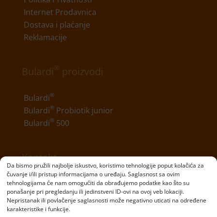
Internet Prodavnica
Dostava i plaćanje
Reklamacije
®
Bulardi
proizvodi
®
Bulardi
®
Bulardi
Probiotik junior
®
Bulardi
500
Kontakt
Da bismo pružili najbolje iskustvo, koristimo tehnologije poput kolačića za
čuvanje i/ili pristup informacijama o uređaju. Saglasnost sa ovim
Telefon:
+381 11 20 70 807
tehnologijama će nam omogućiti da obrađujemo podatke kao što su
ponašanje pri pregledanju ili jedinstveni ID-ovi na ovoj veb lokaciji.
Email:
kontakt@bulardi.com
Nepristanak ili povlačenje saglasnosti može negativno uticati na određene
karakteristike i funkcije.
Copyright © Bulardi