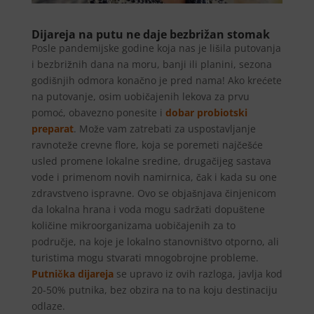
Dijareja na putu ne daje bezbrižan stomak
Posle pandemijske godine koja nas je lišila putovanja
i bezbrižnih dana na moru, banji ili planini, sezona
godišnjih odmora konačno je pred nama! Ako krećete
na putovanje, osim uobičajenih lekova za prvu
pomoć, obavezno ponesite i
dobar probiotski
preparat
. Može vam zatrebati za uspostavljanje
ravnoteže crevne flore, koja se poremeti najčešće
usled promene lokalne sredine, drugačijeg sastava
vode i primenom novih namirnica, čak i kada su one
zdravstveno ispravne. Ovo se objašnjava činjenicom
da lokalna hrana i voda mogu sadržati dopuštene
količine mikroorganizama uobičajenih za to
područje, na koje je lokalno stanovništvo otporno, ali
turistima mogu stvarati mnogobrojne probleme.
Putnička dijareja
se upravo iz ovih razloga, javlja kod
20-50% putnika, bez obzira na to na koju destinaciju
odlaze.