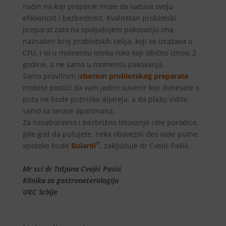
način na koji preparat može da sačuva svoju
efikasnost i bezbednost. Kvalitetan probiotski
preparat zato na spoljašnjem pakovanju ima
naznačen broj probiotskih ćelija, koji se izražava u
CFU, i to u momentu isteka roka koji obično iznosi 2
godine, a ne samo u momentu pakovanja.
Samo pravilnim
i
zborom probiotskog preparata
možete postići da vam jedini suvenir koji donesete s
puta ne bude putnička dijareja, a da plažu vidite
samo sa terase apartmana.
Za nezaboravno i bezbrižno letovanje cele porodice,
gde god da putujete, neka obavezni deo vaše putne
®
apoteke bude
Bulardi
, zaključuje dr Cvejić Pašić.
Mr sci dr Tatjana Cvejić Pašić
Klinika za gastroneterologiju
UKC Srbije