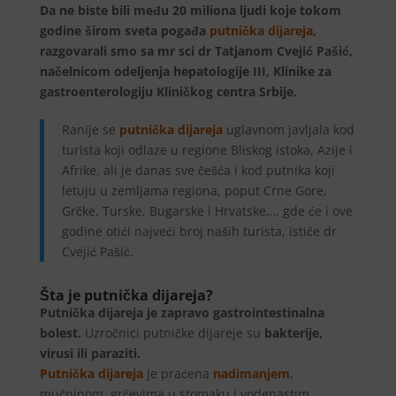
Da ne biste bili
među 20 miliona ljudi koje tokom
godine širom sveta pogađa
putnička dijareja
,
razgovarali smo sa mr sci dr Tatjanom Cvejić Pašić,
načelnicom odeljenja hepatologije III, Klinike za
gastroenterologiju Kliničkog centra Srbije.
Ranije se
putnička dijareja
uglavnom javljala kod
turista koji odlaze u regione Bliskog istoka, Azije i
Afrike, ali je danas sve češća i kod putnika koji
letuju u zemljama regiona, poput Crne Gore,
Grčke, Turske, Bugarske i Hrvatske…, gde će i ove
godine otići najveći broj naših turista, ističe dr
Cvejić Pašić.
Šta je putnička dijareja?
Putnička dijareja je zapravo gastrointestinalna
bolest.
Uzročnici putničke dijareje su
bakterije,
virusi ili paraziti.
Putnička dijareja
je praćena
nadimanjem
,
mučninom, grčevima u stomaku i vodenastim