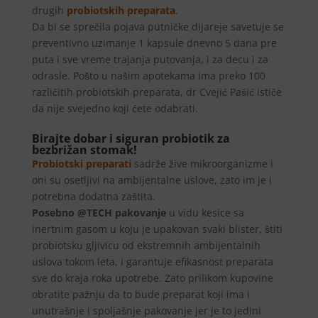
drugih
probiotskih preparata
.
Da bi se sprečila pojava putničke dijareje savetuje se
preventivno uzimanje 1 kapsule dnevno 5 dana pre
puta i sve vreme trajanja putovanja, i za decu i za
odrasle. Pošto u našim apotekama ima preko 100
različitih probiotskih preparata, dr Cvejić Pašić ističe
da nije svejedno koji ćete odabrati.
Birajte dobar i siguran probiotik za
bezbrižan stomak!
Probiotski preparati
sadrže žive mikroorganizme i
oni su osetljivi na ambijentalne uslove, zato im je i
potrebna dodatna zaštita.
Posebno @TECH pakovanje
u vidu kesice sa
inertnim gasom u koju je upakovan svaki blister, štiti
probiotsku gljivicu od ekstremnih ambijentalnih
uslova tokom leta, i garantuje efikasnost preparata
sve do kraja roka upotrebe. Zato prilikom kupovine
obratite pažnju da to bude preparat koji ima i
unutrašnje i spoljašnje pakovanje jer je to jedini