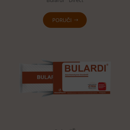
PORUČI
®