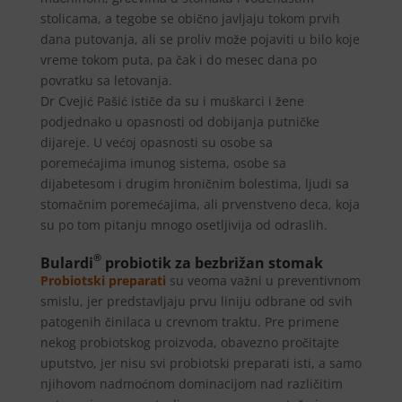
stolicama, a tegobe se obično javljaju tokom prvih
dana putovanja, ali se proliv može pojaviti u bilo koje
vreme tokom puta, pa čak i do mesec dana po
povratku sa letovanja.
Dr Cvejić Pašić ističe da su i muškarci i žene
podjednako u opasnosti od dobijanja putničke
dijareje. U većoj opasnosti su osobe sa
poremećajima imunog sistema, osobe sa
dijabetesom i drugim hroničnim bolestima, ljudi sa
stomačnim poremećajima, ali prvenstveno deca, koja
su po tom pitanju mnogo osetljivija od odraslih.
®
Bulardi
probiotik za bezbrižan stomak
Probiotski preparati
su veoma važni u preventivnom
smislu, jer predstavljaju prvu liniju odbrane od svih
patogenih činilaca u crevnom traktu. Pre primene
nekog probiotskog proizvoda, obavezno pročitajte
uputstvo, jer nisu svi probiotski preparati isti, a samo
njihovom nadmoćnom dominacijom nad različitim