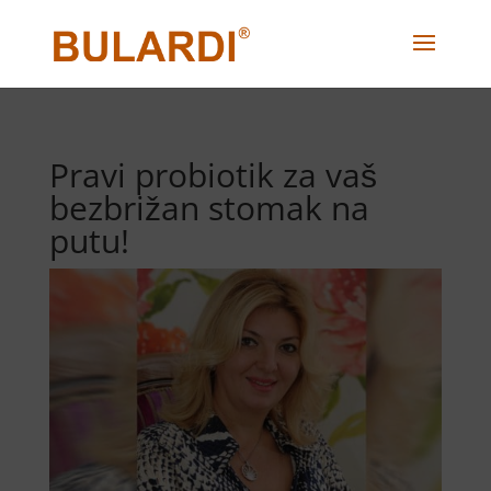
Pravi probiotik za vaš
bezbrižan stomak na
putu!