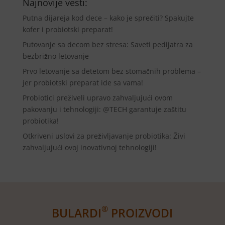
Najnovije vesti:
Putna dijareja kod dece – kako je sprečiti? Spakujte
kofer i probiotski preparat!
Putovanje sa decom bez stresa: Saveti pedijatra za
bezbrižno letovanje
Prvo letovanje sa detetom bez stomačnih problema –
jer probiotski preparat ide sa vama!
Probiotici preživeli upravo zahvaljujući ovom
pakovanju i tehnologiji: @TECH garantuje zaštitu
probiotika!
Otkriveni uslovi za preživljavanje probiotika: Živi
zahvaljujući ovoj inovativnoj tehnologiji!
®
BULARDI
PROIZVODI