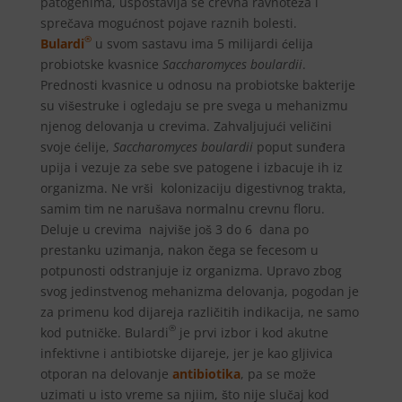
patogenima, uspostavlja se crevna ravnoteža i
sprečava mogućnost pojave raznih bolesti.
®
Bulardi
u svom sastavu ima 5 milijardi ćelija
probiotske kvasnice
Saccharomyces boulardii
.
Prednosti kvasnice u odnosu na probiotske bakterije
su višestruke i ogledaju se pre svega u mehanizmu
njenog delovanja u crevima. Zahvaljujući veličini
svoje ćelije,
Saccharomyces boulardii
poput sunđera
upija i vezuje za sebe sve patogene i izbacuje ih iz
organizma. Ne vrši kolonizaciju digestivnog trakta,
samim tim ne narušava normalnu crevnu floru.
Deluje u crevima najviše još 3 do 6 dana po
prestanku uzimanja, nakon čega se fecesom u
potpunosti odstranjuje iz organizma. Upravo zbog
svog jedinstvenog mehanizma delovanja, pogodan je
za primenu kod dijareja različitih indikacija, ne samo
®
kod putničke. Bulardi
je prvi izbor i kod akutne
infektivne i antibiotske dijareje, jer je kao gljivica
otporan na delovanje
antibiotika
, pa se može
uzimati u isto vreme sa njiim, što nije slučaj kod