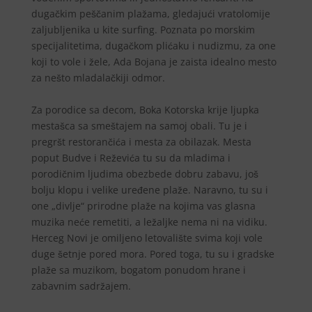
dugačkim peščanim plažama, gledajući vratolomije
zaljubljenika u kite surfing. Poznata po morskim
specijalitetima, dugačkom plićaku i nudizmu, za one
koji to vole i žele, Ada Bojana je zaista idealno mesto
za nešto mladalačkiji odmor.
Za porodice sa decom, Boka Kotorska krije ljupka
mestašca sa smeštajem na samoj obali. Tu je i
pregršt restorančića i mesta za obilazak. Mesta
poput Budve i Reževića tu su da mladima i
porodičnim ljudima obezbede dobru zabavu, još
bolju klopu i velike uređene plaže. Naravno, tu su i
one „divlje“ prirodne plaže na kojima vas glasna
muzika neće remetiti, a ležaljke nema ni na vidiku.
Herceg Novi je omiljeno letovalište svima koji vole
duge šetnje pored mora. Pored toga, tu su i gradske
plaže sa muzikom, bogatom ponudom hrane i
zabavnim sadržajem.