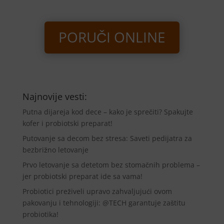
PORUČI ONLINE
Najnovije vesti:
Putna dijareja kod dece – kako je sprečiti? Spakujte
kofer i probiotski preparat!
Putovanje sa decom bez stresa: Saveti pedijatra za
bezbrižno letovanje
Prvo letovanje sa detetom bez stomačnih problema –
jer probiotski preparat ide sa vama!
Probiotici preživeli upravo zahvaljujući ovom
pakovanju i tehnologiji: @TECH garantuje zaštitu
probiotika!