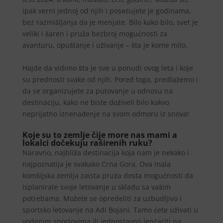
ipak verni jednoj od njih i posećujete je godinama,
bez razmišljanja da je menjate. Bilo kako bilo, svet je
veliki i šaren i pruža bezbroj mogućnosti za
avanturu, opuštanje i uživanje – šta je kome milo.
Hajde da vidimo šta je sve u ponudi ovog leta i koje
su prednosti svake od njih. Pored toga, predlažemo i
da se organizujete za putovanje u odnosu na
destinaciju, kako ne biste doživeli bilo kakvo
neprijatno iznenađenje na svom odmoru iz snova!
Koje su to zemlje čije more nas mami a
lokalci dočekuju raširenih ruku?
Naravno, najbliža destinacija koja nam je nekako i
najpoznatija je svakako Crna Gora. Ova mala
komšijska zemlja zaista pruža dosta mogućnosti da
isplanirate svoje letovanje u skladu sa vašim
potrebama. Možete se opredeliti za uzbudljivo i
sportsko letovanje na Adi Bojani. Tamo ćete uživati u
vodenim sportovima ili jednostavno lenčariti na