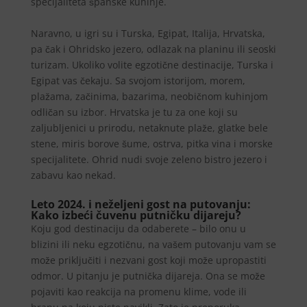
specijaliteta španske kuhinje.
Naravno, u igri su i Turska, Egipat, Italija, Hrvatska,
pa čak i Ohridsko jezero, odlazak na planinu ili seoski
turizam. Ukoliko volite egzotične destinacije, Turska i
Egipat vas čekaju. Sa svojom istorijom, morem,
plažama, začinima, bazarima, neobičnom kuhinjom
odličan su izbor. Hrvatska je tu za one koji su
zaljubljenici u prirodu, netaknute plaže, glatke bele
stene, miris borove šume, ostrva, pitka vina i morske
specijalitete. Ohrid nudi svoje zeleno bistro jezero i
zabavu kao nekad.
Leto 2024. i neželjeni gost na putovanju:
Kako izbeći čuvenu putničku dijareju?
Koju god destinaciju da odaberete – bilo onu u
blizini ili neku egzotičnu, na vašem putovanju vam se
može priključiti i nezvani gost koji može upropastiti
odmor. U pitanju je putnička dijareja. Ona se može
pojaviti kao reakcija na promenu klime, vode ili