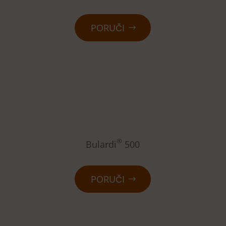
PORUČI
®
Bulardi
500
PORUČI