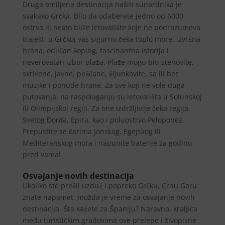
Druga omiljena destinacija naših sunardnika je
svakako Grčka. Bilo da odaberete jedno od 6000
ostrva ili nešto bliže letovalište koje ne podrazumeva
trajekt, u Grčkoj vas sigurno čeka toplo more, izvrsna
hrana, odličan šoping, fascinantna istorija i
neverovatan izbor plaža. Plaže mogu biti stenovite,
skrivene, javne, peščane, šljunkovite, sa ili bez
muzike i ponude hrane. Za sve koji ne vole duga
putovanja, na raspolaganju su letovališta u Solunskoj
ili Olimpijskoj regiji. Za one izdržljivije čeka regija
Svetog Đorđa, Epira, kao i poluostrvo Peloponez.
Prepustite se čarima Jonskog, Egejskog ili
Mediteranskog mora i napunite baterije za godinu
pred vama!
Osvajanje novih destinacija
Ukoliko ste prešli uzduž i popreko Grčku, Crnu Goru
znate napamet, možda je vreme za osvajanje novih
destinacija. Šta kažete za Španiju? Naravno, kraljica
među turističkim gradovima ove prelepe i živopisne