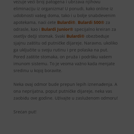
vezuje veći broj patogena i ubrzava njihovu
eliminaciju iz organizma! U ponudi, kako online iz
udobnosti vašeg doma, tako i u bolje snabdevenim
apotekama, naći ćete
Bulardi®
.
Bulardi 500®
za
odrasle, kao i
Bulardi Junior®
specijalno kreiran za
osetljv dečji stomak. Svaki
Bulardi®
obezbeđuje
sjajnu zaštitu od putničke dijareje. Naravno, ukoliko
ga uključite u svoju rutinu i pre polaska na put.
Pored zaštite stomaka, on pruža i podršku vašem
imunom sistemu. To je veoma važno kada menjate
sredinu u kojoj boravite.
Neka ovaj odmor bude prepun lepih iznenađenja. A
ona neprijatna, poput putničke dijareje, neka vas
zaobiđu ove godine. Uživajte u zasluženom odmoru!
Srećan put!