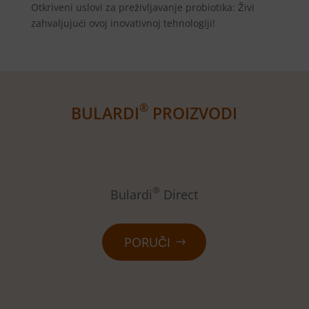
Otkriveni uslovi za preživljavanje probiotika: Živi
zahvaljujući ovoj inovativnoj tehnologiji!
®
BULARDI
PROIZVODI
®
Bulardi
Direct
PORUČI