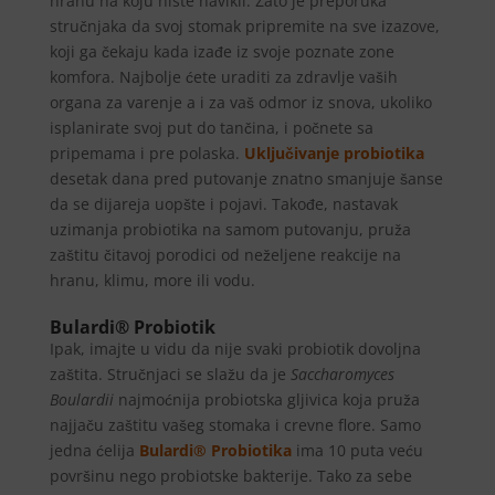
hranu na koju niste navikli. Zato je preporuka
stručnjaka da svoj stomak pripremite na sve izazove,
koji ga čekaju kada izađe iz svoje poznate zone
komfora. Najbolje ćete uraditi za zdravlje vaših
organa za varenje a i za vaš odmor iz snova, ukoliko
isplanirate svoj put do tančina, i počnete sa
pripemama i pre polaska.
Uključivanje
probiotika
desetak dana pred putovanje znatno smanjuje šanse
da se dijareja uopšte i pojavi. Takođe, nastavak
uzimanja probiotika na samom putovanju, pruža
zaštitu čitavoj porodici od neželjene reakcije na
hranu, klimu, more ili vodu.
Bulardi® Probiotik
Ipak, imajte u vidu da nije svaki probiotik dovoljna
zaštita. Stručnjaci se slažu da je
Saccharomyces
Boulardii
najmoćnija probiotska gljivica koja pruža
najjaču zaštitu vašeg stomaka i crevne flore. Samo
jedna ćelija
Bulardi® Probiotika
ima 10 puta veću
površinu nego probiotske bakterije. Tako za sebe