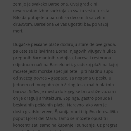
zemlje je svakako Barselona. Ovaj grad čini
neverovatan izbor sadržaja za svaku vrstu turista.
Bilo da putujete u paru ili sa decom ili sa celim
društvom, Barselona će vas ugostiti baš po vašoj
meri.
Dugačke peščane plaže dodiruju stare delove grada,
pa ćete se iz lavirinta Borna, njegovih vijugavih ulica
prepunih šarmantnih radnjica, barova i restorana
odjednom naći na Barseloneti, gradskoj plaži na kojoj
možete jesti morske specijalitete i piti hladnu supu
od svežeg povrća – gaspaćo, sa nogama u pesku u
jednom od mnogobrojnih ćiringitosa, malih plažnih
barova. Siđes je mesto do kojeg se brzo stiže vozom i
on je dragulj arhitekture, šopinga, gastro ponude i
beskrajnih peščanih plaža. Naravno, ako vam je
dosta gradske vreve, Španija nudi i tipična letovališta
poput Ljoret del Mara. Tamo se možete opustiti i
koncentrisati samo na kupanje i sunčanje, uz pregršt