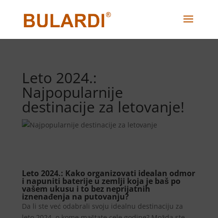
Leto 2024.:
Najpopularnije
destinacije za letovanje!
Leto 2024.: Kako organizovati idealan odmor
i napuniti baterije u zemlji koja je baš po
vašem ukusu i to bez neprijatnih
iznenađenja na putovanju?
Da li ste već odabrali svoju idealnu destinaciju za
leto 2024. o kome maštate cele godine? Možda ste