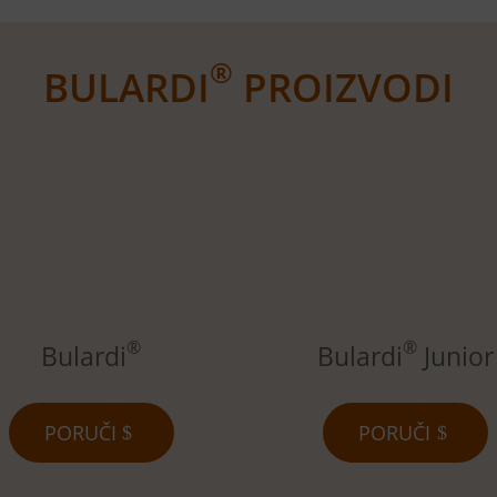
®
BULARDI
PROIZVODI
®
®
Bulardi
Bulardi
Junior
PORUČI
PORUČI