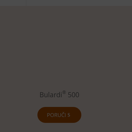
®
Bulardi
500
PORUČI