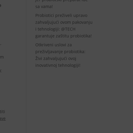
e
sa vama!
Probiotici preživeli upravo
zahvaljujući ovom pakovanju
i tehnologiji: @TECH
garantuje zaštitu probiotika!
,
Otkriveni uslovi za
preživljavanje probiotika:
gim
Živi zahvaljujući ovoj
inovativnoj tehnologiji!
ac
iti
ave