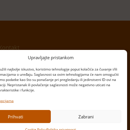
Kontakt
Upravljajte pristankom
Telefon:
+381 11 20 70 807
žili najbolje iskustvo, koristimo tehnologije poput kolačića za čuvanje i/ili
Email:
kontakt@bulardi.com
ormacijama o uređaju. Saglasnost sa ovim tehnologijama će nam omogućiti
o podatke kao što su ponašanje pri pregledanju ili jedinstveni ID-ovi na
Copyright © Bulardi
aciji. Nepristanak ili povlačenje saglasnosti može negativno uticati na
Powered by
Ivan Miljanić
&
Mladen Perić
akteristike i funkcije.
 opcijama
Prihvati
Zabrani
Cookie Policy
Politika privatnosti