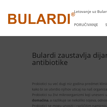
Letovanje uz Bulard
PORUČIVANJE
S
Bulardi zaustavlja dija
antibiotike
Probiotici su već dugi niz godina predmet klini
kako bi se utvrdio njihov uticaj na naš organi
Probiotici su živi mikroorganizmi koji unesen
domaćina
, a razlikuje se nekoliko sojeva, odno
Probiotici se mogu unositi i različitim namirni