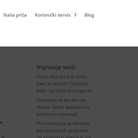
Naša priča
Korisnički servis
Blog
Najnovije vesti:
Putna dijareja kod dece –
kako je sprečiti? Spakujte
kofer i probiotski preparat!
Putovanje sa decom bez
stresa: Saveti pedijatra za
bezbrižno letovanje
je
Prvo letovanje sa detetom
bez stomačnih problema –
a u
jer probiotski preparat ide