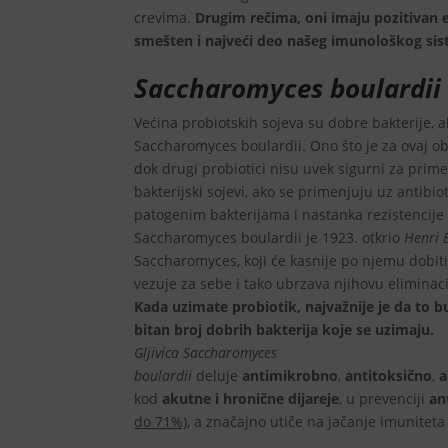
crevima.
Drugim rečima, oni imaju pozitivan e
smešten i najveći deo našeg imunološkog sis
Saccharomyces boulardi
Većina probiotskih sojeva su dobre bakterije, a
Saccharomyces boulardii. Ono što je za ovaj obl
dok drugi probiotici nisu uvek sigurni za prime
bakterijski sojevi, ako se primenjuju uz antibi
patogenim bakterijama i nastanka rezistencije 
Saccharomyces boulardii je 1923. otkrio
Henri 
Saccharomyces, koji će kasnije po njemu dobiti 
vezuje za sebe i tako ubrzava njihovu eliminaci
Kada uzimate probiotik, najvažnije je da to 
bitan broj dobrih bakterija koje se uzimaju.
Gljivica Saccharomyces
boulardii
deluje
antimikrobno
,
antitoksično
,
a
kod
akutne i hronične dijareje
, u prevenciji
an
do 71%)
, a značajno utiče na jačanje imuniteta