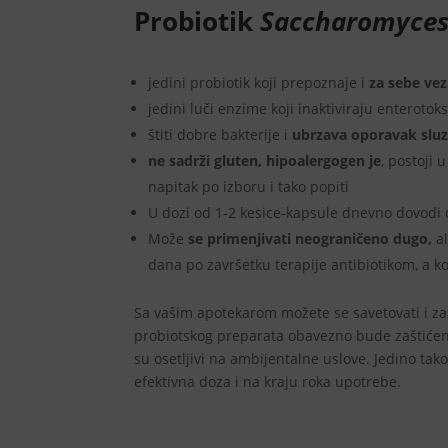
Probiotik
Saccharomyces 
jedini probiotik koji prepoznaje i
za sebe vez
jedini luči enzime koji inaktiviraju enterotok
štiti dobre bakterije i
ubrzava oporavak slu
ne sadrži gluten, hipoalergogen je
, postoji 
napitak po izboru i tako popiti
U dozi od 1-2 kesice-kapsule dnevno dovodi
Može
se primenjivati neograničeno dugo,
a
dana po završetku terapije antibiotikom, a 
Sa vašim apotekarom možete se savetovati i zaš
probiotskog preparata obavezno bude zaštićen
su osetljivi na ambijentalne uslove. Jedino ta
efektivna doza i na kraju roka upotrebe.