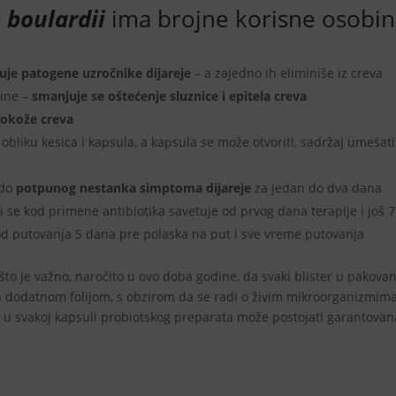
boulardii
ima brojne korisne osobi
uje patogene uzročnike dijareje
– a zajedno ih eliminiše iz creva
sine –
smanjuje se oštećenje sluznice i epitela creva
zokože creva
u obliku kesica i kapsula, a kapsula se može otvoriti, sadržaj umešati
 do
potpunog nestanka simptoma dijareje
za jedan do dva dana
li se kod primene antibiotika savetuje od prvog dana terapije i još 
kod putovanja 5 dana pre polaska na put i sve vreme putovanja
to je važno, naročito u ovo doba godine, da svaki blister u pakova
 dodatnom folijom, s obzirom da se radi o živim mikroorganizmima
ko u svakoj kapsuli probiotskog preparata može postojati garantovan