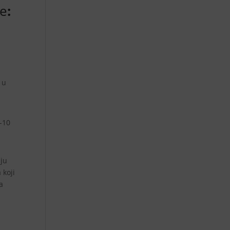
ne
:
 u
7-10
nju
 koji
a