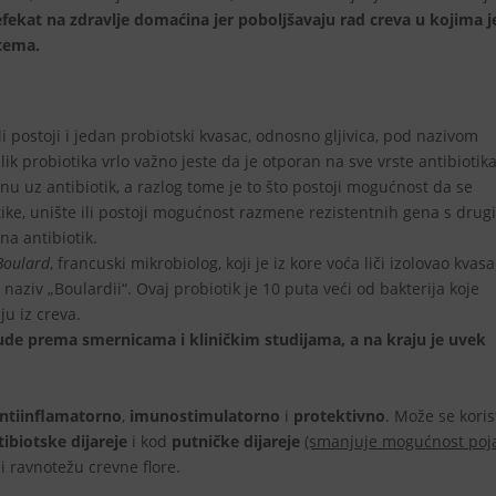
fekat na zdravlje domaćina jer poboljšavaju rad creva u kojima j
tema.
i
li postoji i jedan probiotski kvasac, odnosno gljivica, pod nazivom
ik probiotika vrlo važno jeste da je
otporan na sve vrste antibiotika
nu uz antibiotik, a razlog tome je to što postoji mogućnost da se
otike, unište ili postoji mogućnost razmene rezistentnih gena s dru
na antibiotik.
Boulard
, francuski mikrobiolog, koji je iz kore voća liči izolovao kvas
naziv „Boulardii“. Ovaj probiotik je 10 puta veći od bakterija koje
ju iz creva.
bude prema smernicama i kliničkim studijama, a na kraju je uvek
ntiinflamatorno
,
imunostimulatorno
i
protektivno
. Može se korist
tibiotske dijareje
i kod
putničke dijareje
(smanjuje mogućnost poj
 i ravnotežu crevne flore.