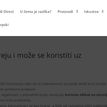
i Direct
U čemu je razlika?
Proizvodi
Iskustva
rpski
reju i može se koristiti uz
čkih ispitivanja, tako da se svakodnevno sprovodi veliki broj studija
zam, primarno probavni.
i u organizam u poznatom broju ostvaruju
koristan efekat na zdravl
sno vrsta probiotika.
cama, konzumiraju se kao hrana, a štite od razvijanja loših bakterij