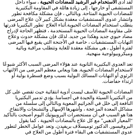
لقد أدى
الاستخدام غير الرشيد للمضادات الحيوية
، سواء داخل
المستشفى أو خارجها ، إلى زيادة هائلة في المقاومة البكتيرية
للمضادات الحيوية المتاحة. وبالتالي ، فإن مشكلة مكافحة تطور
وانتشار عدوى المستشفيات معقدة بشكل كبير لأن علاج المرضى
يتطلب استخدام المضادات الحيوية.أثناء العلاج تطور البكتيريا قدرتها
على مقاومة المضادات الحيوية المستخدمة ، فتظهر الحاجة لإدراج
مضاد حيوي جديد وهكذا من جديد. لذلك فإن مشكلة حدوث وعلاج
التهابات المستشفيات ، خاصة في الأجنحة التي يقبع فيها المرضى
لفترة أطول ، هي مشكلة معقدة للغاية وتتطلب مراقبة وبائية
وميكروبيولوجية منهجية.
تعد العدوى البكتيرية الثانوية عند هؤلاء المرضى السبب الأكثر شيوعًا
لاستخدام المضادات الحيوية. هذا ويعاني معظم المرضى من الالتهاب
الرئوي أو التهابات المسالك البولية بسبب وضع قسطرة بولية أو
ارتداء حفاضات.
المضادات الحيوية للأسف ليست أدوية انتقائية حيث تقضي على كل
من البكتيريا السيئة والجيدة في أجسامنا. يؤدي تدمير البكتيريا
النافعة إلى خلل في الجراثيم المعوية وبالتالي إلى سلسلة من
مشاكل المعدة المزعجة ، وأشهرها الإسهال والتشنجات والانتفاخ.
هذا هو السبب في أن مستحضرات البروبيوتيك اليوم أصبحت بالتأكيد
“المعيار الذهبي” مع كل علاج بالمضادات الحيوية ، كما يقول
البروفيسور. الدكتور توميسلاف بريفيدن. وتعد عوامل الخطر لتطور
عدوى المستشفيات هي البقاء فترة أطول من العلاج في