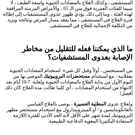
المستشفى ، وكذلك العلاج بالمضادات الحيوية واسعة الطيف ، لا
سيما للفئات العمرية فوق سن الـ 65 ، والأمراض المزمنة المرافقة
لهذه الفئة ، وما إلى ذلك. يؤدي ظهور عدوى المستشفيات إلى إطالة
فترة العلاج في المستشفى ، مما يعقد مسار المرض ونتائجه ويزيد
من التكلفة الإجمالية للعلاج في المستشفى.
ما الذي يمكننا فعله للتقليل من مخاطر
الإصابة بعدوى المستشفيات؟
من المستحسن ، أولاً وقبل كل شيء استخدام المضادات الحيوية
بعقلانية ، مع استخدام
مستحضرات البروبيوتيك
الموصى بها من
اليوم الأول من بداية العلاج بالمضادات الحيوية ولغاية 7-10 أيام بعد
الانتهاء من استخدام المضادات ، أي كلما طالت مدة العلاج كان ذلك
أفضل!
ولعلاج عدوى
المطثية العسيرة
، يوصى بالعلاج القياسي
بالفانكومايسين و / أو الميترونيدازول مع استخدام مستحضر مطهر
البروبيوتيك لمدة شهر على الأقل لأنه الحد الأدنى للفترة اللازمة
لاستعادة البكتيريا المعوية الدفاعية الطبيعية.