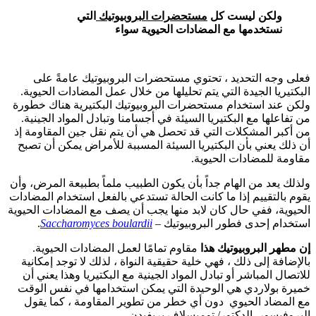
ولكن ليست كل
مستحضرات البروبيوتيك
التي
نستخدمها مع المضادات الحيوية سواء
فعلى وجه التحديد ، تحتوي مستحضرات البروبيوتيك عامةً على
البكتيريا الجيدة التي يتم تحليلها من خلال عمل المضادات الحيوية.
ولكن عند استخدام مستحضرات البروبيوتيك البكتيرية هناك خطورة
من تفاعلها مع البكتيريا السيئة في أجسامنا وتبادل المواد الجينية.
من أكبر المشكلات التي قد تحصل هي أن يتم نقل جين المقاومة إذ
أن ذلك يعني بأن البكتيريا السيئة المسببة للأمراض يمكن أن تصبح
مقاومة للمضادات الحيوية.
ولذلك يعد من الهام جداً بأن يكون الطبيب ملماً بطبيعة المرض، وأن
يقوم بالتقييم إذا ما كانت الحالة تستدعي بالفعل استخدام المضادات
الحيوية، ففي حال كان لابد منها يجب أن يصف مع المضادات الحيوية
استخدام إحدى فطور البروبيوتيك –
Saccharomyces boulardii
.
إن مطهر البروبيوتيك هذا
مقاوم تمامًا لعمل المضادات الحيوية.
بالإضافة إلى ذلك ، فهي خلية حقيقية النواة ، لذلك لا توجد إمكانية
للاتصال المباشر أو تبادل المواد الجينية مع البكتيريا وهذا يعني أن
خميرة بولاردي هي الوحيدة التي يمكن استخدامها في نفس الوقت
مع المضاد الحيوي دون أي خطر من تطوير المقاومة ، كما يقول
البروفيسور. الدكتور/ توميسلاف بريفيدن.