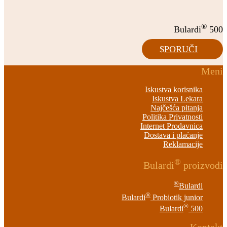
®
Bulardi
500
PORUČI
Meni
Iskustva korisnika
Iskustva Lekara
Najčešća pitanja
Politika Privatnosti
Internet Prodavnica
Dostava i plaćanje
Reklamacije
®
Bulardi
proizvodi
®
Bulardi
®
Bulardi
Probiotik junior
®
Bulardi
500
Kontakt