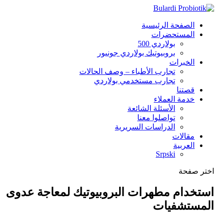
الصفحة الرئيسية
المستحضرات
بولاردي 500
بروبيوتيك بولاردي جونيور
الخبرات
تجارب الأطباء – وصف الحالات
تجارب مستخدمي بولاردي
قصتنا
خدمة العملاء
الأسئلة الشائعة
تواصلوا معنا
الدراسات السريرية
مقالات
العربية
Srpski
اختر صفحة
استخدام مطهرات البروبيوتيك لمعاجة عدوى
المستشفيات