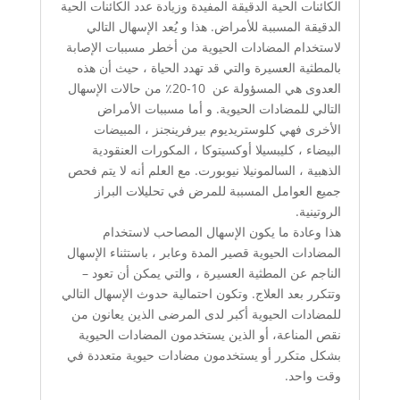
الكائنات الحية الدقيقة المفيدة وزيادة عدد الكائنات الحية
الدقيقة المسببة للأمراض. هذا و يُعد الإسهال التالي
لاستخدام المضادات الحيوية من أخطر مسببات الإصابة
بالمطثية العسيرة والتي قد تهدد الحياة ، حيث أن هذه
العدوى هي المسؤولة عن 10-20٪ من حالات الإسهال
التالي للمضادات الحيوية. و أما مسببات الأمراض
الأخرى فهي كلوستريديوم بيرفرينجنز ، المبيضات
البيضاء ، كليبسيلا أوكسيتوكا ، المكورات العنقودية
الذهبية ، السالمونيلا نيوبورت. مع العلم أنه لا يتم فحص
جميع العوامل المسببة للمرض في تحليلات البراز
الروتينية.
هذا وعادة ما يكون الإسهال المصاحب لاستخدام
المضادات الحيوية قصير المدة وعابر ، باستثناء الإسهال
الناجم عن المطثية العسيرة ، والتي يمكن أن تعود –
وتتكرر بعد العلاج. وتكون احتمالية حدوث الإسهال التالي
للمضادات الحيوية أكبر لدى المرضى الذين يعانون من
نقص المناعة، أو الذين يستخدمون المضادات الحيوية
بشكل متكرر أو يستخدمون مضادات حيوية متعددة في
وقت واحد.