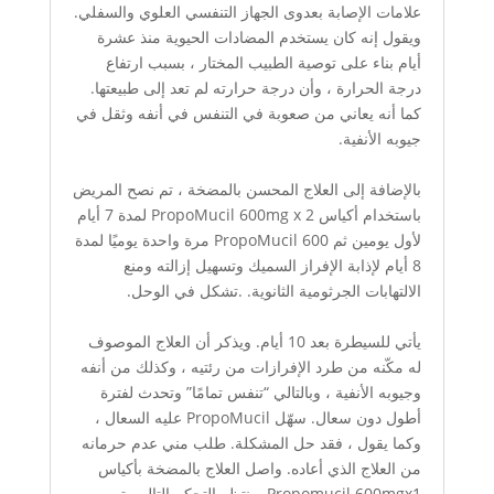
علامات الإصابة بعدوى الجهاز التنفسي العلوي والسفلي.
ويقول إنه كان يستخدم المضادات الحيوية منذ عشرة
أيام بناء على توصية الطبيب المختار ، بسبب ارتفاع
درجة الحرارة ، وأن درجة حرارته لم تعد إلى طبيعتها.
كما أنه يعاني من صعوبة في التنفس في أنفه وثقل في
جيوبه الأنفية.
بالإضافة إلى العلاج المحسن بالمضخة ، تم نصح المريض
باستخدام أكياس PropoMucil 600mg x 2 لمدة 7 أيام
لأول يومين ثم PropoMucil 600 مرة واحدة يوميًا لمدة
8 أيام لإذابة الإفراز السميك وتسهيل إزالته ومنع
الالتهابات الجرثومية الثانوية. .تشكل في الوحل.
يأتي للسيطرة بعد 10 أيام. ويذكر أن العلاج الموصوف
له مكّنه من طرد الإفرازات من رئتيه ، وكذلك من أنفه
وجيوبه الأنفية ، وبالتالي “تنفس تمامًا” وتحدث لفترة
أطول دون سعال. سهّل PropoMucil عليه السعال ،
وكما يقول ، فقد حل المشكلة. طلب مني عدم حرمانه
من العلاج الذي أعاده. واصل العلاج بالمضخة بأكياس
Propomucil 600mgx1 وينتظر التحكم التالي. تم