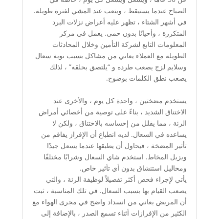
الصباح عندما يستيقظ ، ويتعب عند المشي لفترة طويلة.
في أشهر الشتاء ، تظهر عليه أعراض نزلات البرد
المتكررة ، وأحيانًا بدون حمى. يعمل في مركز
المعلومات التابع لشركة التأمين وخلال المحادثات
الطويلة مع العملاء يعاني من مشاكل بسبب نوبة سعال
وسلايم لزج يصعب طرده و “يلتصق بحلقه” ، لذلك
يصعب نطق الكلمات بوضوح.
يستخدم مضختين ، واحدة كل يوم ، والأخرى عند
الاختناق الشديد ، بناءً على توصية من أخصائي أمراض
الرئة ، مما يقلل من إحساسه بالاختناق ، ولكن لا
يساعده في السعال. لديه انطباع أن الإفراز يفاقم من
تأثير المضخة ، فيحاول أن يطبقها عندما يسعل جيدًا
ويزيل المخاط. استخدم شاي السعال وشرابًا مختلفًا
ومحاليل استنشاق بدون أي تأثير خاص.
يأتي لإجراء فحص أكثر تفصيلاً لوظيفة الرئة ، والتي
يصعب القيام بها بسبب السعال. في تلك المناسبة ، ثبت
أن المريض يعاني من انسداد واضح في مجرى الهواء مع
الكثير من الإفرازات أثناء تسمع الصدر ، بالإضافة إلى