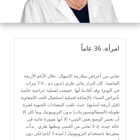
امرأة، 36 عاماً
تعاني من أعراض متلازمة الإسهال، خلال الأيام الأربعة
الماضية كان البراز مائي طري (بدون دم ، 6-7 مرات
في اليوم). وقد أفادتنا أنها خضعت لعملية جراحية خاصة
بأمراض النساء بالإضافة لعملية استئصال الغدد اللمفاوية
(قبل أربعة أسابيع). حيث تلقت المضادات الحيوية لفترة
طويلة (السيفالوسبورينات) بدون البروبيوتيك وما كان إلا
أن تعسر الوضع بعض الشيء إلا أنها بصورة عامة في
حالة جيدة، إذ لا تعاني من الحمى وبطنها طري. بدأت
بمفردها باستخدام البروبيوتيك ( لمدة 3 أيام) لكن دون