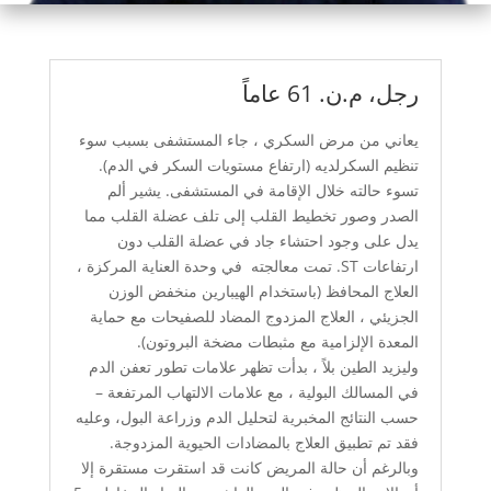
رجل، م.ن. 61 عاماً
يعاني من مرض السكري ، جاء المستشفى بسبب سوء
تنظيم السكرلديه (ارتفاع مستويات السكر في الدم).
تسوء حالته خلال الإقامة في المستشفى. يشير ألم
الصدر وصور تخطيط القلب إلى تلف عضلة القلب مما
يدل على وجود احتشاء جاد في عضلة القلب دون
ارتفاعات
ST
. تمت معالجته في وحدة العناية المركزة ،
العلاج المحافظ (باستخدام الهيبارين منخفض الوزن
الجزيئي ، العلاج المزدوج المضاد للصفيحات مع حماية
المعدة الإلزامية مع مثبطات مضخة البروتون).
وليزيد الطين بلاً ، بدأت تظهر علامات تطور تعفن الدم
في المسالك البولية ، مع علامات الالتهاب المرتفعة –
حسب النتائج المخبرية لتحليل الدم وزراعة البول، وعليه
فقد تم تطبيق العلاج بالمضادات الحيوية المزدوجة.
وبالرغم أن حالة المريض كانت قد استقرت مستقرة إلا