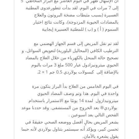
أن الإسهال ظهر في اليوم العاشر مع البراز المخاطي 5
إلى 7 مرات في اليوم. لقد بدأت تتطورعدوى المطثية
العسيرة (بسبب مثبطات مضخة البروتون والعلاج
بالمضادات الحيوية المزدوجة)، وكانت نتائج اختبار
السموم ( أ ) و (ب ) للمطثية العسيرة إيجابية
لقد تم نقل المريض إلى قسم الجهاز الهضمي مع
الترطيب الكافي (المحاليل البلورية) لتعويض السوائل، و
تصحيح حالة المنحل بالكهرباء من خلال العلاج بالمضاد
الحيوي ميترونيزادول عيار 500 ملغ 3 مرات باليوم
بالإضافة إلى كبسولات بولاردي 0.5 جم 1 × 2.
في اليوم الخامس من العلاج بدأ البراز يتكون مرة
واحدة في اليوم. هذا وتم وصف المضاد الحيوي
ميترونيدازول
لمدة 14 يومًا مع الاستمرار باستخدام
بولاردي® بعد الخروج من المستشفى. وقد حددنا موعد
الفحص التالي بعد أسبوعين .
يشعر المريض بحالٍ أفضل ووضعه الصحي حقيقةً في
تحسن كبير، ويؤكد أنه سيستمر بتناول بولاردي لأنه حبما
يقول يشعره بالأمان.