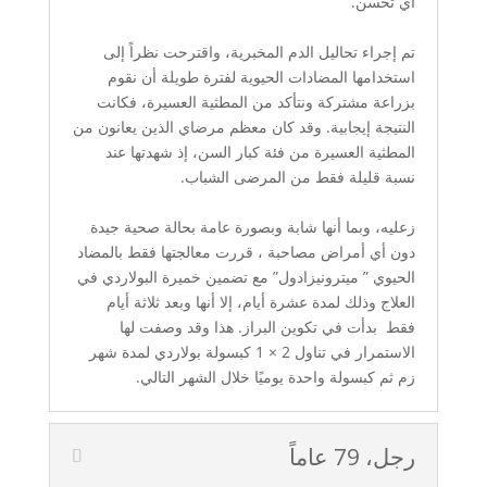
أي تحسن.
تم إجراء تحاليل الدم المخبرية، واقترحت نظراً إلى
استخدامها المضادات الحيوية لفترة طويلة أن نقوم
بزراعة مشتركة ونتأكد من المطثية العسيرة، فكانت
النتيجة إيجابية. وقد كان معظم مرضاي الذين يعانون من
المطثية العسيرة من فئة كبار السن، إذ شهدتها عند
نسبة قليلة فقط من المرضى الشباب.
زعليه، وبما أنها شابة وبصورة عامة بحالة صحية جيدة
دون أي أمراض مصاحبة ، قررت معالجتها فقط بالمضاد
الحيوي ” ميترونيزادول” مع تضمين خميرة البولاردي في
العلاج وذلك لمدة عشرة أيام، إلا أنها وبعد ثلاثة أيام
فقط بدأت في تكوين البراز. هذا وقد وصفت لها
الاستمرار في تناول 2 × 1 كبسولة بولاردي لمدة شهر
زم ثم كبسولة واحدة يوميًا خلال الشهر التالي.
رجل، 79 عاماً