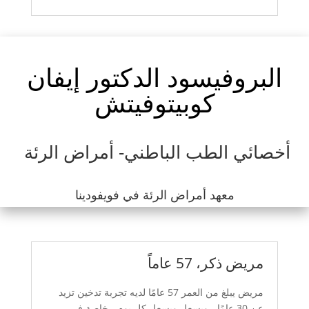
البروفيسود الدكتور إيفان
كوبيتوفيتش
أخصائي الطب الباطني- أمراض الرئة
معهد أمراض الرئة في فويفودينا
مريض ذكر، 57 عاماً
مريض يبلغ من العمر 57 عامًا لديه تجربة تدخين تزيد
عن 30 عامًا ، ويسعل ويسعل كل يوم ، خاصة في