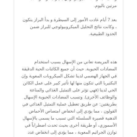
مرتين باليوم.
بعد 7 أيام عادت الأمور إلى السيطرة و بدأ البراز يتكون
، وكانت نتائج التحليل الميكروبيولوجي للبراز ضمن
الحدود الطبيعية.
هذه المريضة تعاني من الإسهال بسبب استخدام
المضادات الحيوية. حيث أن جميع الكائنات الحية الدقيقة
في الجهاز الهضمي لدينا تشكل الميكروبات المعوية وإن
البكتيريا التي تتكون منها لها تأثير كبير على عمل الكائن
الحي لدينا (فهي تؤثر على التمثيل الغذائي والمناعة
والوظائف الأخرى). وتسبب المضادات الحيوية الإسهال
بطريقتين: عن طريق تعطيل عملية التمثيل الغذائي في
القولون ، مما يؤدي إلى انخفاض امتصاص الأحماض
الدهنية قصيرة السلسلة التي تسبب ما يسمى بالإسهال
الأسموزي، أو طريقة أخرى بحيث تحدث اضطراباً في
توازن الجراثيم المعوية ، مما يؤدي إلى انخفاض عدد