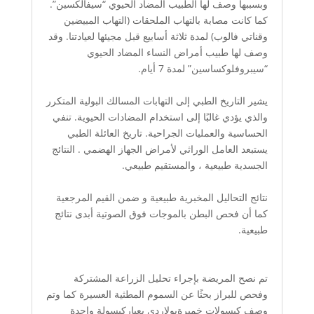
وبسببها وصف لها الطبيب المضاد الحيوي “سيفالكسين”.
كما كانت مصابة بالتهاب الملحقات (التهاب المبيضين
وقناتي فالوب) لمدة ثلاثة أسابيع قبل مجيئها لعيادتنا. وقد
وصف لها طبيب أمراض النساء المضاد الحيوي
“سيبروفلوكساسين” لمدة 7 أيام.
يشير التاريخ الطبي إلى التهابات المسالك البولية المتكرر
والذي يؤدي غالبًا إلى استخدام المضادات الحيوية. تنفي
الحساسية والعمليات الجراحية. تاريخ العائلة الطبي
يستبعد العامل الوراثي لأمراض الجهاز الهضمي . النتائج
الجسدية طبيعية ، والمستقيم طبيعي.
نتائج التحاليل المخبرية طبيعية و ضمن القيم المرجعية
كما أن فحص البطن بالموجات فوق الصوتية أبدى نتائج
طبيعية.
تم نصح المريضة بإجراء تحليل الزراعة المشتركة
وفحص للبراز بحثًا عن السموم المطثية العسيرة كما وتم
وصف كبسولات خميرةبولاردي بعياركبسولة واحدة