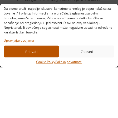
u crevima, ustima itd…Crevni mikrobiom je
Da bismo pružili najbolje iskustvo, koristimo tehnologije poput kolačića za
posebno značajan jer u velikoj meri utiče na
čuvanje i/ili pristup informacijama o uređaju. Saglasnost sa ovim
zdravlje čoveka.
tehnologijama će nam omogućiti da obrađujemo podatke kao što su
ponašanje pri pregledanju ili jedinstveni ID-ovi na ovoj veb lokaciji.
Nepristanak ili povlačenje saglasnosti može negativno uticati na određene
karakteristike i funkcije.
Nastavi
Upravljajte opcijama
Prihvati
Zabrani
Cookie Policy
Politika privatnosti