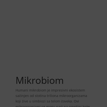
Mikrobiom
Humani mikrobiom je impresivni ekosistem
sačinjen od stotina triliona mikroorganizama
koji žive u simbiozi sa telom čoveka. Ovi
mikroorganizmi se mogu naći na površini kože,