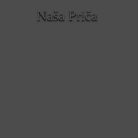
Naša Priča
pogledaj više
V