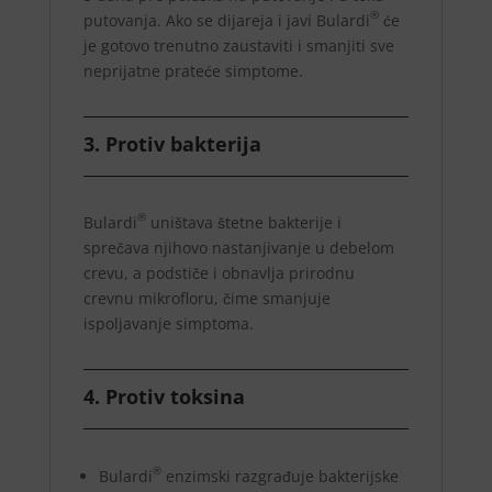
®
putovanja. Ako se dijareja i javi Bulardi
će
je gotovo trenutno zaustaviti i smanjiti sve
neprijatne prateće simptome.
3. Protiv bakterija
®
Bulardi
uništava štetne bakterije i
sprečava njihovo nastanjivanje u debelom
crevu, a podstiče i obnavlja prirodnu
crevnu mikrofloru, čime smanjuje
ispoljavanje simptoma.
4. Protiv toksina
®
Bulardi
enzimski razgrađuje bakterijske