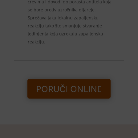
crevima i dovodi do porasta antitela koja
se bore protiv uzročnika dijareje.
Sprečava jaku lokalnu zapaljensku
reakciju tako što smanjuje stvaranje
jedinjenja koja uzrokuju zapaljensku
reakciju.
PORUČI ONLINE