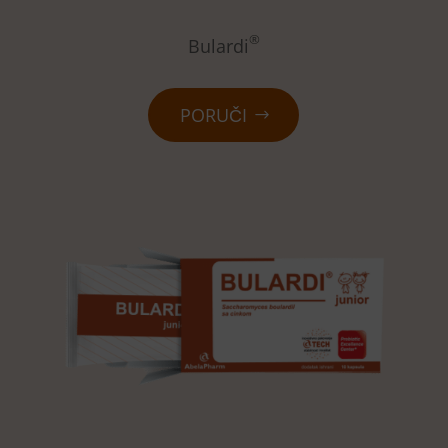
®
Bulardi
PORUČI