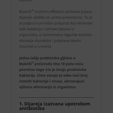
®
Bulardi
izuzetno efikasno sprečava pojavu
dijareje ukoliko se uzima preventivno. To je
je potpuno prirodan preparat koji eliminiše
loše bakterije i njihove toksine iz
organizma, a istovremeno reguliše kiselost,
obnavlja sluzokožu i pojačava lokalni
imunitet u crevima.
Jedna ćelija probiotske gljivice u
®
Bulardi
proizvodu ima 10 puta veću
površinu nego što je imaju probiotske
bakterije, čime vezuje za sebe veći broj
štetnih bakterija i virusa, ubrzavajući
njihovu eliminaciju iz organizma.
1. Dijareja izazvana upotrebom
antibiotika