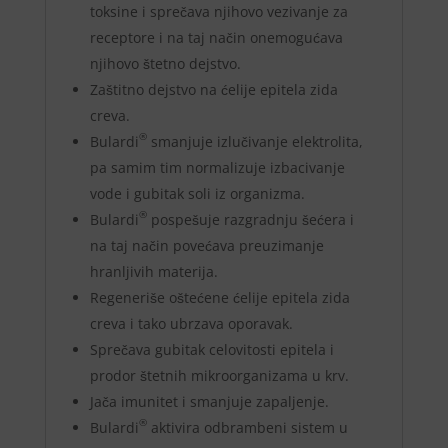
toksine i sprečava njihovo vezivanje za
receptore i na taj način onemogućava
njihovo štetno dejstvo.
Zaštitno dejstvo na ćelije epitela zida
creva.
®
Bulardi
smanjuje izlučivanje elektrolita,
pa samim tim normalizuje izbacivanje
vode i gubitak soli iz organizma.
®
Bulardi
pospešuje razgradnju šećera i
na taj način povećava preuzimanje
hranljivih materija.
Regeneriše oštećene ćelije epitela zida
creva i tako ubrzava oporavak.
Sprečava gubitak celovitosti epitela i
prodor štetnih mikroorganizama u krv.
Jača imunitet i smanjuje zapaljenje.
®
Bulardi
aktivira odbrambeni sistem u