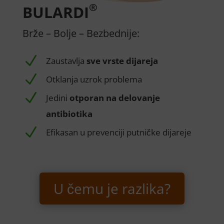
®
BULARDI
Brže – Bolje – Bezbednije:
N
Zaustavlja
sve vrste dijareja
N
Otklanja uzrok problema
N
Jedini
otporan na delovanje
antibiotika
N
Efikasan u prevenciji putničke dijareje
U čemu je razlika?