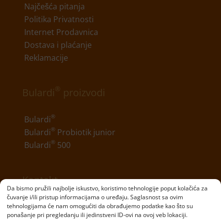
Najčešća pitanja
Politika Privatnosti
Internet Prodavnica
Dostava i plaćanje
Reklamacije
®
Bulardi
proizvodi
®
Bulardi
®
Bulardi
Probiotik junior
®
Bulardi
500
Kontakt
Da bismo pružili najbolje iskustvo, koristimo tehnologije poput kolačića za
čuvanje i/ili pristup informacijama o uređaju. Saglasnost sa ovim
Telefon:
+381 11 20 70 807
tehnologijama će nam omogućiti da obrađujemo podatke kao što su
ponašanje pri pregledanju ili jedinstveni ID-ovi na ovoj veb lokaciji.
Email:
kontakt@bulardi.com