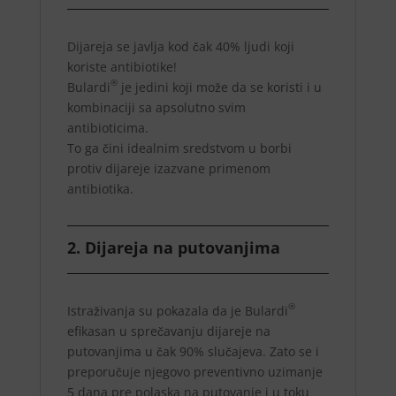
Dijareja se javlja kod čak 40% ljudi koji
koriste antibiotike!
®
Bulardi
je jedini koji može da se koristi i u
kombinaciji sa apsolutno svim
antibioticima.
To ga čini idealnim sredstvom u borbi
protiv dijareje izazvane primenom
antibiotika.
2. Dijareja na putovanjima
®
Istraživanja su pokazala da je Bulardi
efikasan u sprečavanju dijareje na
putovanjima u čak 90% slučajeva. Zato se i
preporučuje njegovo preventivno uzimanje
5 dana pre polaska na putovanje i u toku