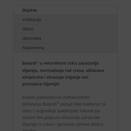
Dejstvo
Indikacije
Oblici
Upotreba
Napomena
Bulardi
u rekordnom roku zaustavlja
®
dijareju, normalizuje rad creva, ublažava
simptome i skraćuje trajanje već
postojeće dijareje!
Svojim jedinstvenim mehanizmom
®
delovanja Bulardi
vezuje loše bakterije za
sebe i razgrađuje bakterijske toksine pa
samim tim potpuno eliminiše uzročnike
dijareje iz creva i sprečava njihovo štetno
dejstvo.