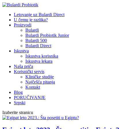
Letovanje uz Bulardi Direct
U čemu je razlika?
Proizvodi
Bulardi
Bulardi Probiotik Junior
Bulardi 500
Bulardi Direct
Iskustva
Iskustva korisnika
Iskustva lekara
Naša priča
Korisnički servis
Kliničke studije
Najčešća pitanja
Kontakt
Blog
PORUČIVANJE
Srpski
Izaberite stranicu