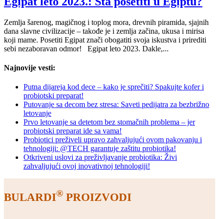
Egipat leto 2023.: Šta posetiti u Egiptu?
Zemlja šarenog, magičnog i toplog mora, drevnih piramida, sjajnih
dana slavne civilizacije – takođe je i zemlja začina, ukusa i mirisa
koji mame. Posetiti Egipat znači obogatiti svoja iskustva i prirediti
sebi nezaboravan odmor! Egipat leto 2023. Dakle,...
Najnovije vesti:
Putna dijareja kod dece – kako je sprečiti? Spakujte kofer i
probiotski preparat!
Putovanje sa decom bez stresa: Saveti pedijatra za bezbrižno
letovanje
Prvo letovanje sa detetom bez stomačnih problema – jer
probiotski preparat ide sa vama!
Probiotici preživeli upravo zahvaljujući ovom pakovanju i
tehnologiji: @TECH garantuje zaštitu probiotika!
Otkriveni uslovi za preživljavanje probiotika: Živi
zahvaljujući ovoj inovativnoj tehnologiji!
®
BULARDI
PROIZVODI