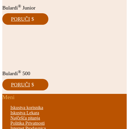
®
Bulardi
Junior
PORUČI
®
Bulardi
500
PORUČI
Meni
Iskustva korisnika
Iskustva Lekara
Najčešća pitanja
Politika Privatnosti
Internet Prodavnica