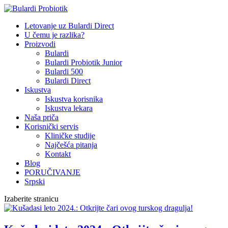
Letovanje uz Bulardi Direct
U čemu je razlika?
Proizvodi
Bulardi
Bulardi Probiotik Junior
Bulardi 500
Bulardi Direct
Iskustva
Iskustva korisnika
Iskustva lekara
Naša priča
Korisnički servis
Kliničke studije
Najčešća pitanja
Kontakt
Blog
PORUČIVANJE
Srpski
Izaberite stranicu