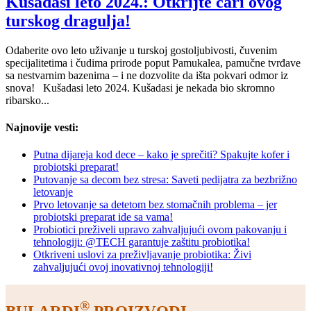
Kušadasi leto 2024.: Otkrijte čari ovog
turskog dragulja!
Odaberite ovo leto uživanje u turskoj gostoljubivosti, čuvenim
specijalitetima i čudima prirode poput Pamukalea, pamučne tvrđave
sa nestvarnim bazenima – i ne dozvolite da išta pokvari odmor iz
snova! Kušadasi leto 2024. Kušadasi je nekada bio skromno
ribarsko...
Najnovije vesti:
Putna dijareja kod dece – kako je sprečiti? Spakujte kofer i
probiotski preparat!
Putovanje sa decom bez stresa: Saveti pedijatra za bezbrižno
letovanje
Prvo letovanje sa detetom bez stomačnih problema – jer
probiotski preparat ide sa vama!
Probiotici preživeli upravo zahvaljujući ovom pakovanju i
tehnologiji: @TECH garantuje zaštitu probiotika!
Otkriveni uslovi za preživljavanje probiotika: Živi
zahvaljujući ovoj inovativnoj tehnologiji!
®