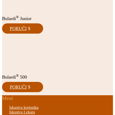
®
Bulardi
Junior
PORUČI
®
Bulardi
500
PORUČI
Meni
Iskustva korisnika
Iskustva Lekara