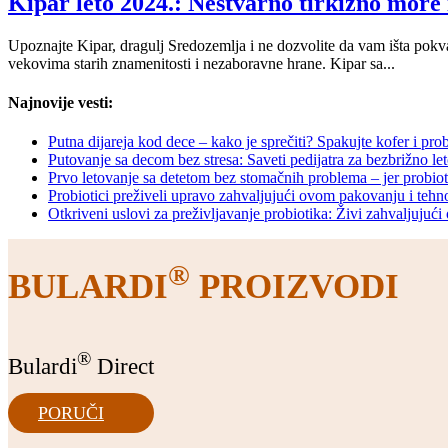
Kipar leto 2024.: Nestvarno tirkizno more 
Upoznajte Kipar, dragulj Sredozemlja i ne dozvolite da vam išta pok
vekovima starih znamenitosti i nezaboravne hrane. Kipar sa...
Najnovije vesti:
Putna dijareja kod dece – kako je sprečiti? Spakujte kofer i prob
Putovanje sa decom bez stresa: Saveti pedijatra za bezbrižno le
Prvo letovanje sa detetom bez stomačnih problema – jer probiot
Probiotici preživeli upravo zahvaljujući ovom pakovanju i tehn
Otkriveni uslovi za preživljavanje probiotika: Živi zahvaljujući 
®
BULARDI
PROIZVODI
®
Bulardi
Direct
PORUČI