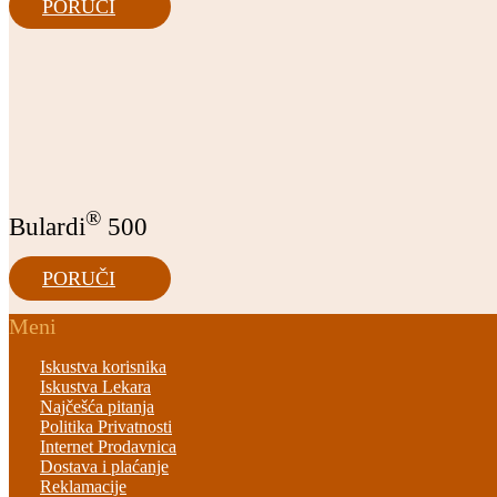
PORUČI
®
Bulardi
500
PORUČI
Meni
Iskustva korisnika
Iskustva Lekara
Najčešća pitanja
Politika Privatnosti
Internet Prodavnica
Dostava i plaćanje
Reklamacije