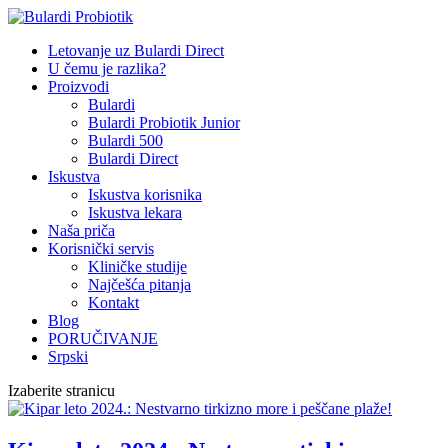
Letovanje uz Bulardi Direct
U čemu je razlika?
Proizvodi
Bulardi
Bulardi Probiotik Junior
Bulardi 500
Bulardi Direct
Iskustva
Iskustva korisnika
Iskustva lekara
Naša priča
Korisnički servis
Kliničke studije
Najčešća pitanja
Kontakt
Blog
PORUČIVANJE
Srpski
Izaberite stranicu