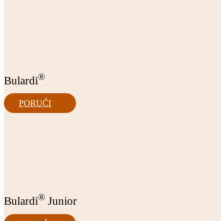
®
Bulardi
PORUČI
®
Bulardi
Junior