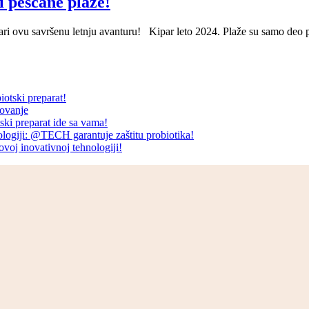
i peščane plaže!
vari ovu savršenu letnju avanturu! Kipar leto 2024. Plaže su samo deo 
iotski preparat!
tovanje
ski preparat ide sa vama!
ologiji: @TECH garantuje zaštitu probiotika!
ovoj inovativnoj tehnologiji!