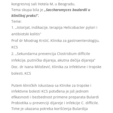
kongresnoj sali Hotela M, u Beogradu.
Tema skupa bila je
„Saccharomyces boulardii u
kliničkoj praksi”.
Teme:
„Istorijat, indikacije, terapija Helicobacter pylori i
antibiotski kolitis”
Prof dr Miodrag Krstić, Klinika za gastroenterologiju,
KCS
„Sekundarna prevencija Clostridium difficile
infekcije, putnička dijareja, akutna dečija dijareja”
Doc. dr Ivana Milošević, Klinika za infektivne i tropske
bolesti, KCS
Putem kliničkih iskustava sa Klinike za tropske i
infektivne bolesti KCS potvđena je još jednom
efikasnosti i bezbednost primene preparata Bulardi
Probiotika u prevenciji dijareje i infekcije C. difficile.
Time je ukazana potreba korišćenja Bulardija