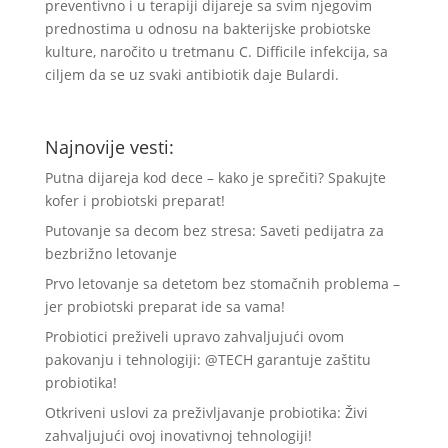
preventivno i u terapiji dijareje sa svim njegovim
prednostima u odnosu na bakterijske probiotske
kulture, naročito u tretmanu C. Difficile infekcija, sa
ciljem da se uz svaki antibiotik daje Bulardi.
Najnovije vesti:
Putna dijareja kod dece – kako je sprečiti? Spakujte
kofer i probiotski preparat!
Putovanje sa decom bez stresa: Saveti pedijatra za
bezbrižno letovanje
Prvo letovanje sa detetom bez stomačnih problema –
jer probiotski preparat ide sa vama!
Probiotici preživeli upravo zahvaljujući ovom
pakovanju i tehnologiji: @TECH garantuje zaštitu
probiotika!
Otkriveni uslovi za preživljavanje probiotika: Živi
zahvaljujući ovoj inovativnoj tehnologiji!