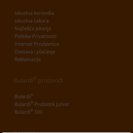
Iskustva korisnika
Iskustva Lekara
Najčešća pitanja
Politika Privatnosti
Internet Prodavnica
Dostava i plaćanje
Reklamacije
®
Bulardi
proizvodi
®
Bulardi
®
Bulardi
Probiotik junior
®
Bulardi
500
Kontakt