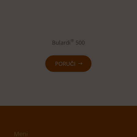
®
Bulardi
500
PORUČI
Meni