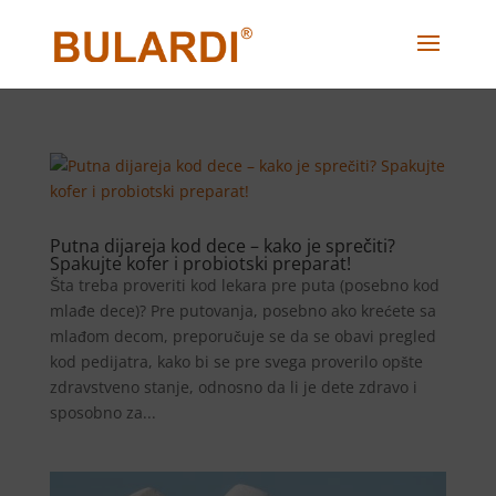
Putna dijareja kod dece – kako je sprečiti?
Spakujte kofer i probiotski preparat!
Šta treba proveriti kod lekara pre puta (posebno kod
mlađe dece)? Pre putovanja, posebno ako krećete sa
mlađom decom, preporučuje se da se obavi pregled
kod pedijatra, kako bi se pre svega proverilo opšte
zdravstveno stanje, odnosno da li je dete zdravo i
sposobno za...