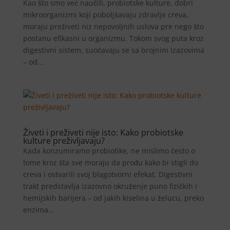
Kao što smo već naučili, probiotske kulture, dobri
mikroorganizmi koji poboljšavaju zdravlje creva,
moraju preživeti niz nepovoljnih uslova pre nego što
postanu efikasni u organizmu. Tokom svog puta kroz
digestivni sistem, suočavaju se sa brojnim izazovima
– od...
Živeti i preživeti nije isto: Kako probiotske
kulture preživljavaju?
Kada konzumiramo probiotike, ne mislimo često o
tome kroz šta sve moraju da prođu kako bi stigli do
creva i ostvarili svoj blagotvorni efekat. Digestivni
trakt predstavlja izazovno okruženje puno fizičkih i
hemijskih barijera – od jakih kiselina u želucu, preko
enzima...