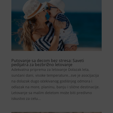
Putovanje sa decom bez stresa: Saveti
pedijatra za bezbrižno letovanje
Adekvatna priprema za letovanje Dolazak leta,
sunčani dani, visoke temperature…sve je asocijacija
na dolazak dugo očekivanog godišnjeg odmora i
odlazak na more, planinu, banju i slične destinacije.
Letovanje sa malim detetom može biti predivno
iskustvo za celu...