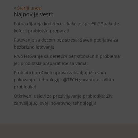
« Stariji unosi
Najnovije vesti:
Putna dijareja kod dece – kako je sprečiti? Spakujte
kofer i probiotski preparat!
Putovanje sa decom bez stresa: Saveti pedijatra za
bezbrižno letovanje
Prvo letovanje sa detetom bez stomačnih problema –
jer probiotski preparat ide sa vama!
Probiotici preživeli upravo zahvaljujući ovom
pakovanju i tehnologiji: @TECH garantuje zaštitu
probiotika!
Otkriveni uslovi za preživljavanje probiotika: Živi
zahvaljujući ovoj inovativnoj tehnologiji!